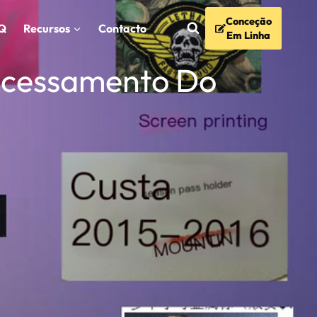
Conceção
Q
Recursos
Contacto
Em Linha
ocessamento Do