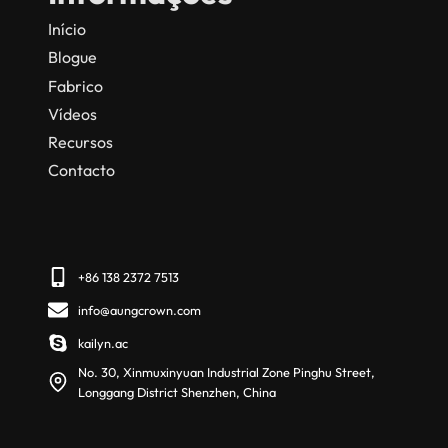
Início
Blogue
Fabrico
Vídeos
Recursos
Contacto
+86 138 2372 7513
info@aungcrown.com
kailyn.ac
No. 30, Xinmuxinyuan Industrial Zone Pinghu Street,
Longgang District Shenzhen, China