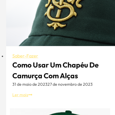
aramida
Saber-Fazer
Como Usar Um Chapéu De
Camurça Com Alças
31 de maio de 2023
27 de novembro de 2023
Como
Ler mais
usar
um
chapéu