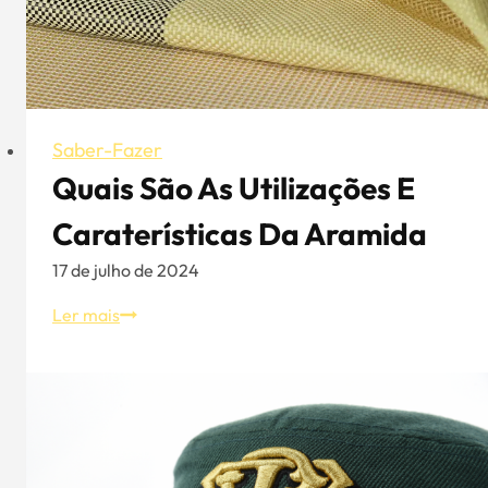
Saber-Fazer
Quais São As Utilizações E
Caraterísticas Da Aramida
17 de julho de 2024
Quais
Ler mais
são
as
utilizações
e
caraterísticas
da