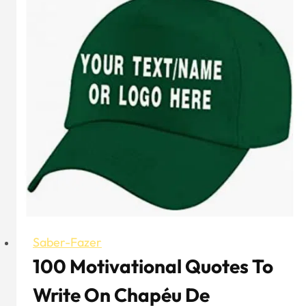
de
camurça
com
alças
Saber-Fazer
100 Motivational Quotes To
Write On Chapéu De