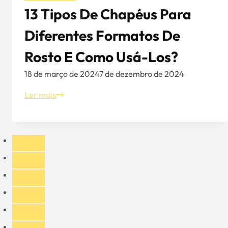
13 Tipos De Chapéus Para
Diferentes Formatos De
Rosto E Como Usá-Los?
18 de março de 2024
7 de dezembro de 2024
13
Ler mais
tipos
de
chapéus
para
diferentes
formatos
de
rosto
e
como