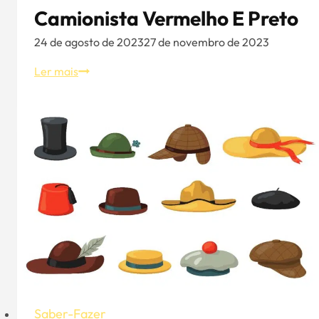
Camionista Vermelho E Preto
24 de agosto de 2023
27 de novembro de 2023
100
Ler mais
Motivational
Quotes
to
Write
on
Chapéu
de
camionista
vermelho
e
preto
Saber-Fazer