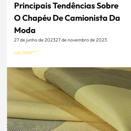
Principais Tendências Sobre
de
boné
O Chapéu De Camionista Da
de
basebol
Moda
e
27 de junho de 2023
27 de novembro de 2023
impressão
Principais
Ler mais
tendências
sobre
o
chapéu
de
camionista
da
moda