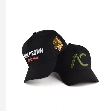
Crown's
Tie-
Dye
Double-
Sided
Knit
Bucket
Hat