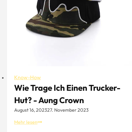
Know-How
Wie Trage Ich Einen Trucker-
Hut? - Aung Crown
August 16, 2023
27. November 2023
Wie
Mehr lesen
trage