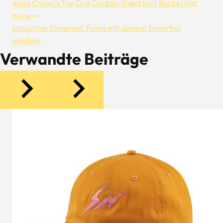
Aung Crown's Tie-Dye Double-Sided Knit Bucket Hat
Weiter
Schlichter Eimerhut: Fotos mit diesem Eimerhut
machen
Verwandte Beiträge