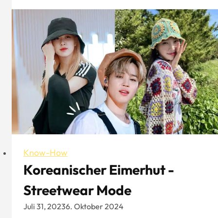
ich
einen
Trucker-
Hut?
-
Aung
Crown
Know-How
Koreanischer Eimerhut -
Streetwear Mode
Juli 31, 2023
6. Oktober 2024