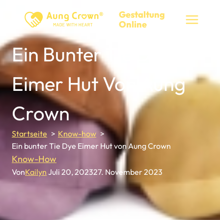
Zum
Gestaltung
Inhalt
Online
springen
Ein Bunter Tie Dye
Eimer Hut Von Aung
Crown
Startseite
Know-how
Ein bunter Tie Dye Eimer Hut von Aung Crown
Know-How
Von
Kailyn
Juli 20, 2023
27. November 2023