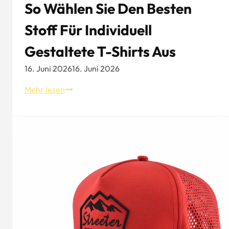
So Wählen Sie Den Besten
Stoff Für Individuell
Gestaltete T-Shirts Aus
16. Juni 2026
16. Juni 2026
So
Mehr lesen
wählen
Sie
den
besten
Stoff
für
individuell
gestaltete
T-
Shirts