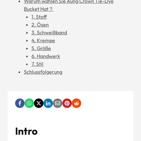
Warum wählen Sie Aung Crown Tie-Dye
Bucket Hat？
1. Stoff
2. Ösen
3. Schweißband
4. Krempe
5. Größe
6. Handwerk
7. Stil
Schlussfolgerung
Intro