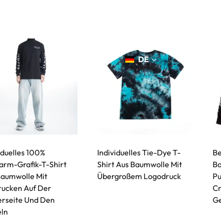
rodukte
Dienstleistungen
Herstellung
Nachhalt
Kontakt
DE
iduelles 100%
Individuelles Tie-Dye T-
Be
arm-Grafik-T-Shirt
Shirt Aus Baumwolle Mit
Ba
Baumwolle Mit
Übergroßem Logodruck
Pu
rucken Auf Der
Cr
erseite Und Den
Ge
ln