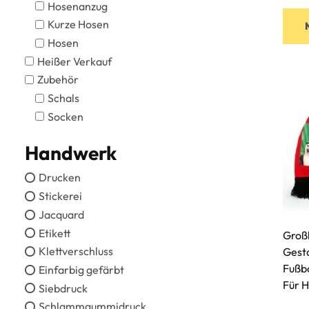
Hosenanzug
Kurze Hosen
Hosen
Heißer Verkauf
Zubehör
Schals
Socken
Handwerk
Drucken
Stickerei
Jacquard
Etikett
Großh
Klettverschluss
Gest
Fußb
Einfarbig gefärbt
Für 
Siebdruck
Schlammgummidruck