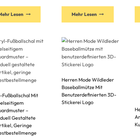
Mehr Lesen
Mehr Lesen
Herren Mode Wildleder
Baseballmütze Mit
Benutzerdefinierten 3D-
-Fußballschal Mit
Stickerei Logo
elseitigem
He
uardmuster –
An
iduell Gestaltete
Ku
tikel, Geringe
estbestellmenge