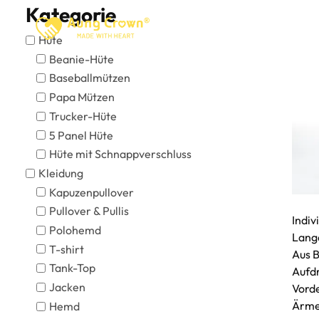
Zum
Kategorie
Inhalt
Startseite
Über
P
Hüte
springen
Beanie-Hüte
Baseballmützen
Papa Mützen
Trucker-Hüte
5 Panel Hüte
Hüte mit Schnappverschluss
Kleidung
Kapuzenpullover
Pullover & Pullis
Indiv
Polohemd
Lang
T-shirt
Aus 
Tank-Top
Aufd
Jacken
Vord
Ärme
Hemd