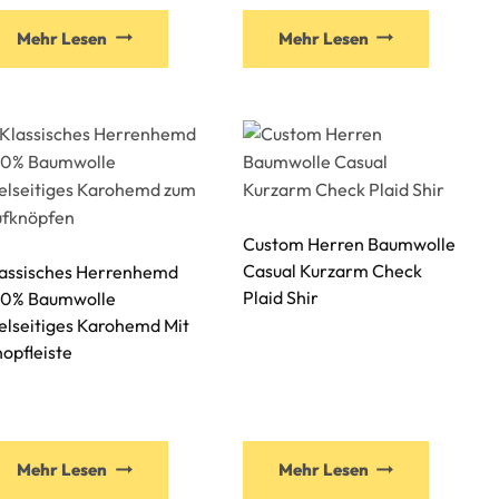
Mehr Lesen
Mehr Lesen
Custom Herren Baumwolle
Casual Kurzarm Check
assisches Herrenhemd
Plaid Shir
00% Baumwolle
elseitiges Karohemd Mit
opfleiste
Mehr Lesen
Mehr Lesen