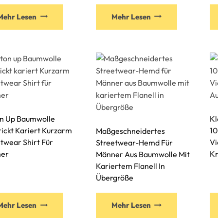
Mehr Lesen
Mehr Lesen
on Up Baumwolle
Kl
ickt Kariert Kurzarm
1
Maßgeschneidertes
twear Shirt Für
Vi
Streetwear-Hemd Für
er
Kn
Männer Aus Baumwolle Mit
Kariertem Flanell In
Übergröße
Mehr Lesen
Mehr Lesen