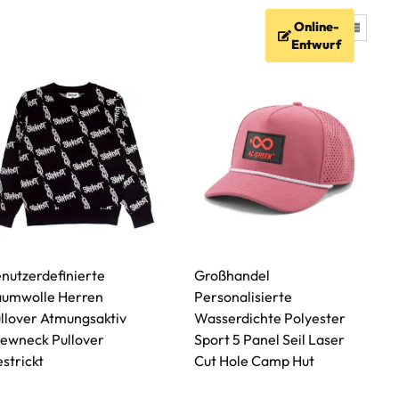
Online-
igkeit
FAQ
Ressourcen
Entwurf
nutzerdefinierte
Großhandel
umwolle Herren
Personalisierte
llover Atmungsaktiv
Wasserdichte Polyester
ewneck Pullover
Sport 5 Panel Seil Laser
strickt
Cut Hole Camp Hut