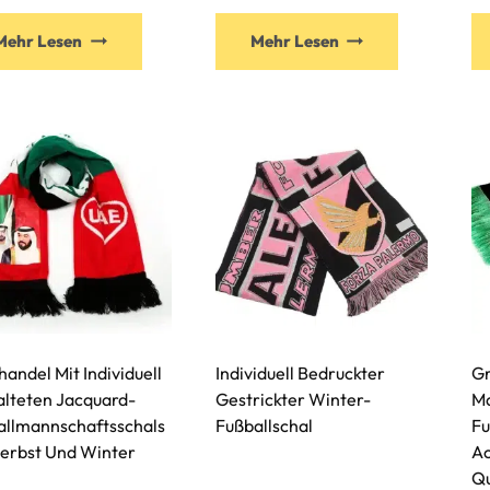
Mehr Lesen
Mehr Lesen
andel Mit Individuell
Individuell Bedruckter
Gr
alteten Jacquard-
Gestrickter Winter-
Ma
allmannschaftsschals
Fußballschal
Fu
Herbst Und Winter
Ac
Q