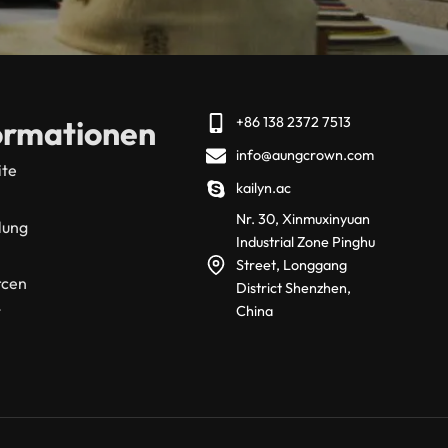
ormationen
+86 138 2372 7513
info@aungcrown.com
ite
kailyn.ac
Nr. 30, Xinmuxinyuan
lung
Industrial Zone Pinghu
Street, Longgang
rcen
District Shenzhen,
t
China