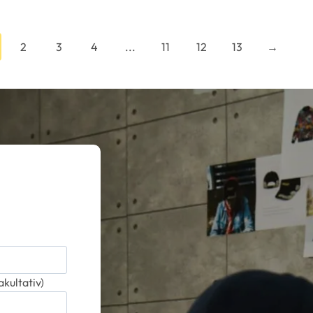
2
3
4
...
11
12
13
→
kultativ)