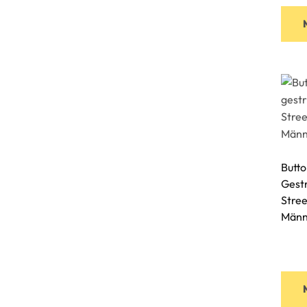
Butt
Gestr
Stree
Männ