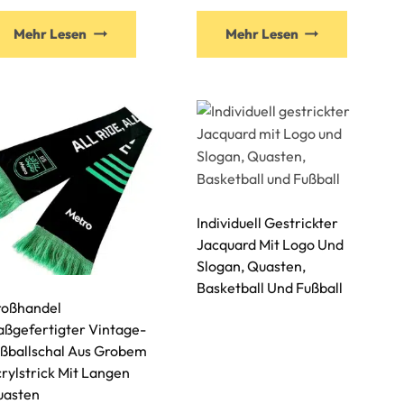
Mehr Lesen
Mehr Lesen
Individuell Gestrickter
Jacquard Mit Logo Und
Slogan, Quasten,
Basketball Und Fußball
oßhandel
ßgefertigter Vintage-
ßballschal Aus Grobem
rylstrick Mit Langen
uasten