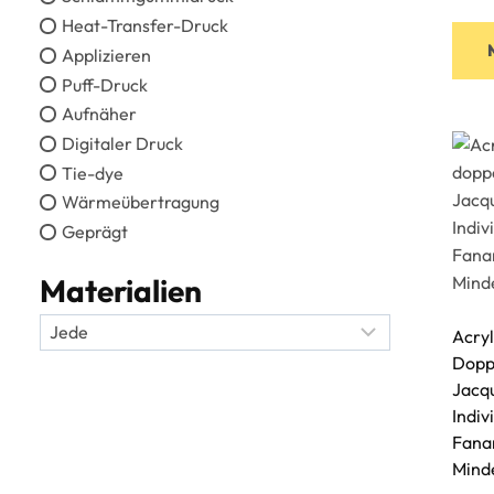
Heat-Transfer-Druck
Applizieren
Puff-Druck
Aufnäher
Digitaler Druck
Tie-dye
Wärmeübertragung
Geprägt
Materialien
Acryl
Dopp
Jacq
Indiv
Fanar
Mind