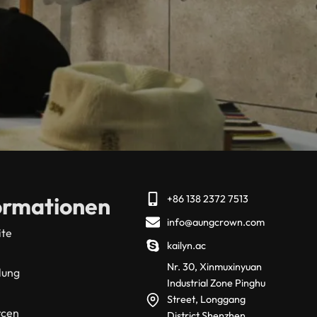
ormationen
+86 138 2372 7513
info@aungcrown.com
ite
kailyn.ac
Nr. 30, Xinmuxinyuan
lung
Industrial Zone Pinghu
Street, Longgang
rcen
District Shenzhen,