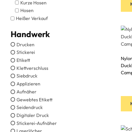
Kurze Hosen
Hosen
Heißer Verkauf
Handwerk
Drucken
Stickerei
Nylon
Etikett
Duckb
Klettverschluss
Camp
Siebdruck
Applizieren
Aufnäher
Gewebtes Etikett
Seidendruck
Digitaler Druck
Stickerei-Aufnäher
Laserlöcher