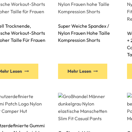
ll Trocknende,
Super Weiche Spandex /
tische Workout-Shorts
Nylon Frauen Hohe Taille
We
oher Taille Für Frauen
Kompression Shorts
+ 
Ca
Ta
Mehr Lesen
Mehr Lesen
tzerdefinierte Gummi