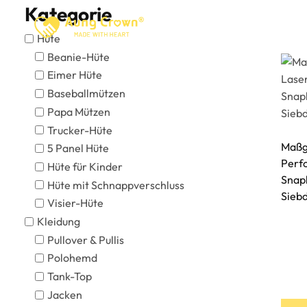
Zum
Kategorie
Inhalt
Startseite
Über
P
Hüte
springen
Beanie-Hüte
Eimer Hüte
Baseballmützen
Papa Mützen
Trucker-Hüte
Maßg
5 Panel Hüte
Perfo
Hüte für Kinder
Snap
Hüte mit Schnappverschluss
Sieb
Visier-Hüte
Kleidung
Pullover & Pullis
Polohemd
Tank-Top
Jacken