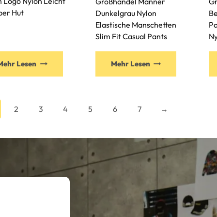
 Logo Nylon Leicht
Großhandel Männer
Gr
er Hut
Dunkelgrau Nylon
Be
Elastische Manschetten
Pa
Slim Fit Casual Pants
Ny
Mehr Lesen
Mehr Lesen
2
3
4
5
6
7
→