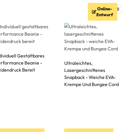
Online-
igkeit
FAQ
Ressourcen
Entwurf
dividuell Gestaltbares
rformance Beanie -
Ultraleichtes,
idendruck Bereit
Lasergeschnittenes
Snapback - Weiche EVA-
Krempe Und Bungee Cord