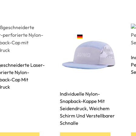
rodukte
Dienstleistungen
Herstellung
Nachhalt
Kontakt
DE
In
Pe
eschneiderte Laser-
Se
rierte Nylon-
back-Cap Mit
druck
Individuelle Nylon-
Snapback-Kappe Mit
Seidendruck, Weichem
Schirm Und Verstellbarer
Schnalle