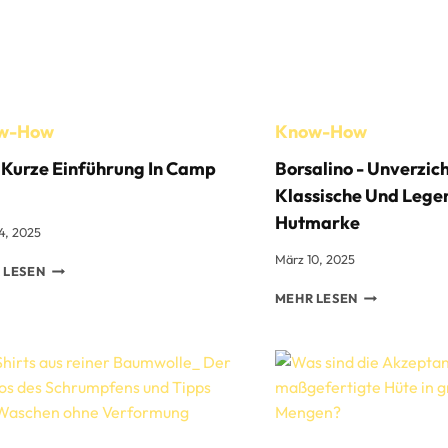
WAS
SIE
WISSEN
MÜSSEN
w-How
Know-How
 Kurze Einführung In Camp
Borsalino - Unverzic
Klassische Und Lege
Hutmarke
4, 2025
März 10, 2025
EINE
 LESEN
KURZE
BORSALINO
MEHR LESEN
EINFÜHRUNG
-
IN
UNVERZICHT
CAMP
KLASSISCHE
CAP
UND
LEGENDÄRE
HUTMARKE