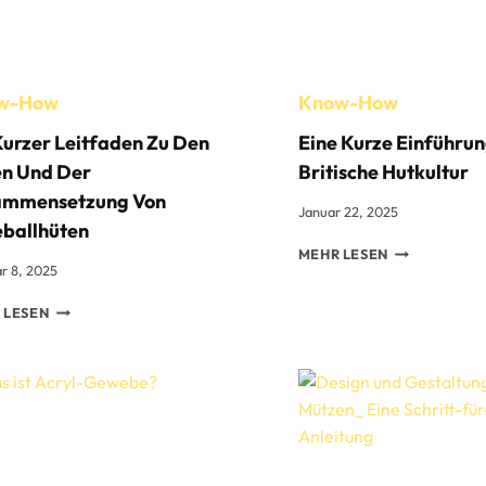
TIPPS
NGEN?
FÜR
KEINE
VERFORMUNG
w-How
Know-How
Kurzer Leitfaden Zu Den
Eine Kurze Einführun
en Und Der
Britische Hutkultur
ammensetzung Von
Januar 22, 2025
ballhüten
EINE
MEHR LESEN
r 8, 2025
KURZE
EINFÜHRUNG
EIN
 LESEN
IN
KURZER
DIE
LEITFADEN
BRITISCHE
ZU
HUTKULTUR
DEN
TEILEN
UND
DER
ZUSAMMENSETZUNG