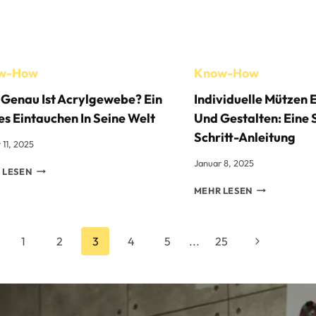
VON
BASEBALLHÜTEN
w-How
Know-How
Genau Ist Acrylgewebe? Ein
Individuelle Mützen
es Eintauchen In Seine Welt
Und Gestalten: Eine 
Schritt-Anleitung
 11, 2025
Januar 8, 2025
WAS
 LESEN
GENAU
INDIVIDUELL
MEHR LESEN
IST
MÜTZEN
ACRYLGEWEBE?
ENTWERFEN
EIN
UND
itennavigation
herige
TIEFES
Nächste
1
2
3
4
5
...
25
GESTALTEN:
EINTAUCHEN
EINE
te
Seite
IN
SCHRITT-
SEINE
FÜR-
WELT
SCHRITT-
ANLEITUNG