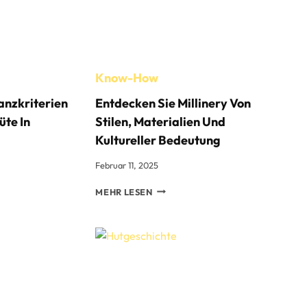
OPTIONEN
UND
DIE
BESTEN
STOFFE
Know-How
anzkriterien
Entdecken Sie Millinery Von
üte In
Stilen, Materialien Und
Kultureller Bedeutung
Februar 11, 2025
ENTDECKEN
MEHR LESEN
SIE
MILLINERY
RITERIEN
VON
STILEN,
GTE H
MATERIALIEN
UND
KULTURELLER
BEDEUTUNG