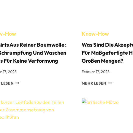
w-How
Know-How
irts Aus Reiner Baumwolle:
Was Sind Die Akzept
 Schrumpfung Und Waschen
Für Maßgefertigte H
s Für Keine Verformung
Großen Mengen?
r 17, 2025
Februar 17, 2025
T-
WAS
 LESEN
MEHR LESEN
SHIRTS
SIND
AUS
DIE
REINER
AKZEPTANZK
BAUMWOLLE:
FÜR
DIE
MASSGEFERTI
SCHRUMPFUNG
ÜTE I
UND
N G
WASCHEN
ROSSEN ME