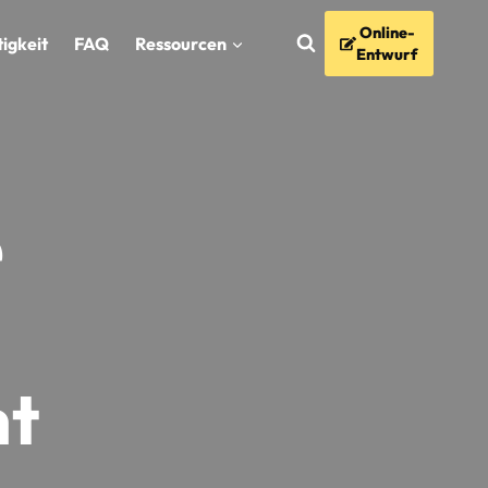
Online-
igkeit
FAQ
Ressourcen
Entwurf
e
ht