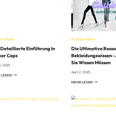
w-How
Know-How
 Detaillierte Einführung In
Die Ultimative Resso
ker Caps
Bekleidungswissen - 
Sie Wissen Müssen
16, 2025
April 2, 2025
EINE
 LESEN
DETAILLIERTE
DIE
MEHR LESEN
EINFÜHRUNG
ULTIMATIVE
IN
RESSOURCE
DOCKER
FÜR
CAPS
BEKLEIDUNG
-
ALLES,