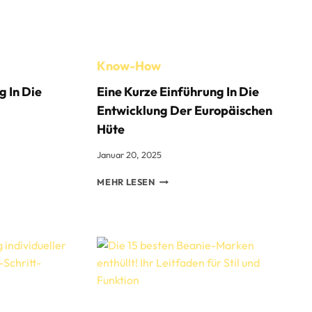
Know-How
g In Die
Eine Kurze Einführung In Die
Entwicklung Der Europäischen
Hüte
Januar 20, 2025
EINE
MEHR LESEN
KURZE
EINFÜHRUNG
IN
DIE
ENTWICKLUNG
DER
EUROPÄISCHEN
HÜTE