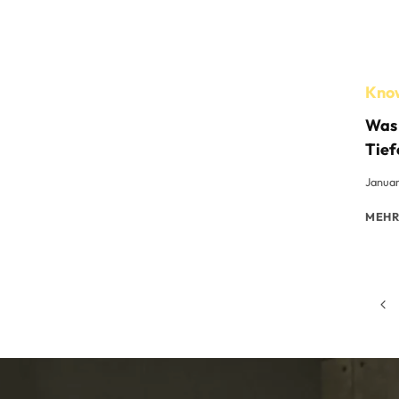
Kno
Was 
Tief
Januar
MEHR
Se
Vor
Sei