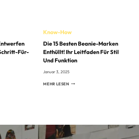
Know-How
 Entwerfen
Die 15 Besten Beanie-Marken
Schritt-Für-
Enthüllt! Ihr Leitfaden Für Stil
Und Funktion
Januar 3, 2025
E
DIE
MEHR LESEN
15
BESTEN
BEANIE-
MARKEN
ENTHÜLLT!
IHR
LEITFADEN
FÜR
STIL