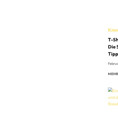
Kno
T-Sh
Die
Tipp
Februa
MEHR