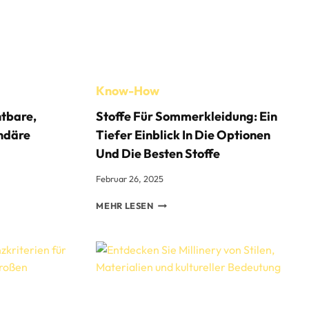
VON
HARRIS
TWEED
Know-How
htbare,
Stoffe Für Sommerkleidung: Ein
ndäre
Tiefer Einblick In Die Optionen
Und Die Besten Stoffe
Februar 26, 2025
STOFFE
MEHR LESEN
FÜR
BARE,
SOMMERKLEIDUNG:
EIN
TIEFER
EINBLICK
IN
DIE