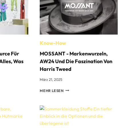
Know-How
urce Für
MOSSANT - Markenwurzeln,
Alles, Was
AW24 Und Die Faszination Von
Harris Tweed
März 21, 2025
MOSSANT
MEHR LESEN
-
MARKENWURZELN,
AW24
SWISSEN
UND
DIE
FASZINATION