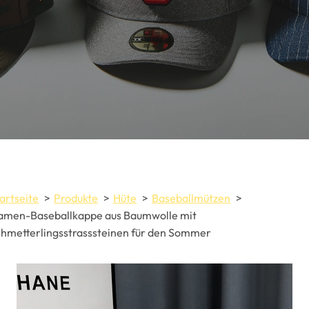
artseite
Produkte
Hüte
Baseballmützen
amen-Baseballkappe aus Baumwolle mit
hmetterlingsstrasssteinen für den Sommer