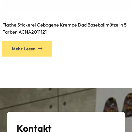
Flache Stickerei Gebogene Krempe Dad Baseballmütze In 5
Farben ACNA2011121
Dieses
Mehr Lesen
Produkt
weist
mehrere
Varianten
auf.
Die
Optionen
können
auf
der
Kontakt
Produktseite