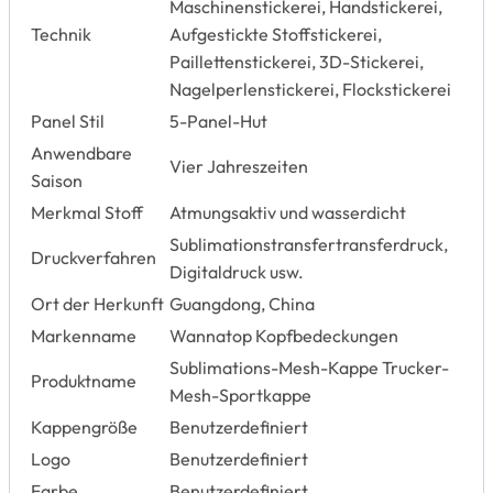
Maschinenstickerei, Handstickerei,
Technik
Aufgestickte Stoffstickerei,
Paillettenstickerei, 3D-Stickerei,
Nagelperlenstickerei, Flockstickerei
Panel Stil
5-Panel-Hut
Anwendbare
Vier Jahreszeiten
Saison
Merkmal Stoff
Atmungsaktiv und wasserdicht
Sublimationstransfertransferdruck,
Druckverfahren
Digitaldruck usw.
Ort der Herkunft
Guangdong, China
Markenname
Wannatop Kopfbedeckungen
Sublimations-Mesh-Kappe Trucker-
Produktname
Mesh-Sportkappe
Kappengröße
Benutzerdefiniert
Logo
Benutzerdefiniert
Farbe
Benutzerdefiniert