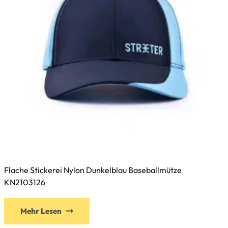
der
Produktseite
gewählt
werden
Flache Stickerei Nylon Dunkelblau Baseballmütze
KN2103126
Dieses
Mehr Lesen
Produkt