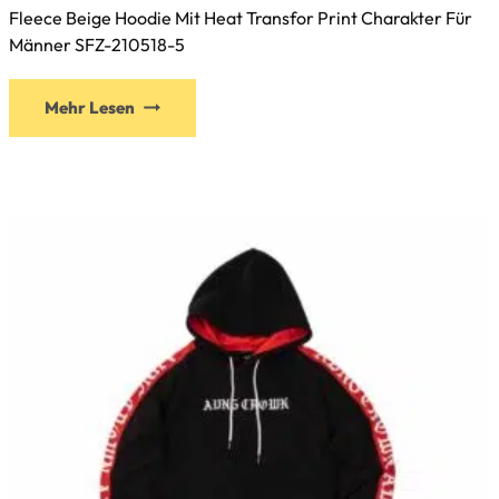
Fleece Beige Hoodie Mit Heat Transfor Print Charakter Für
Männer SFZ-210518-5
Dieses
Mehr Lesen
Produkt
weist
mehrere
Varianten
auf.
Die
Optionen
können
auf
der
Produktseite
gewählt
werden