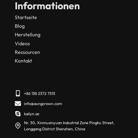
Informationen
Startseite
Blog
Herstellung
Videos
Ressourcen
Kontakt
+86 138 2372 7513
info@aungcrown.com
kailyn.ac
Nr. 30, Xinmuxinyuan Industrial Zone Pinghu Street,
Longgang District Shenzhen, China