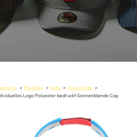
artseite
Produkte
Hüte
Visier-Hüte
dividuelles Logo Polyester bedruckt Sonnenblende Cap