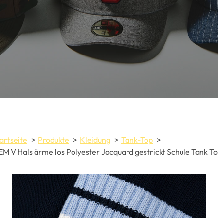
artseite
Produkte
Kleidung
Tank-Top
M V Hals ärmellos Polyester Jacquard gestrickt Schule Tank T