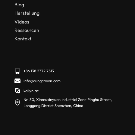
Blog
Herstellung
Videos
Ressourcen
Kontakt
+86 138 2372 7513
info@aungcrown.com
kailyn.ac
Nr. 30, Xinmuxinyuan Industrial Zone Pinghu Street,
Longgang District Shenzhen, China