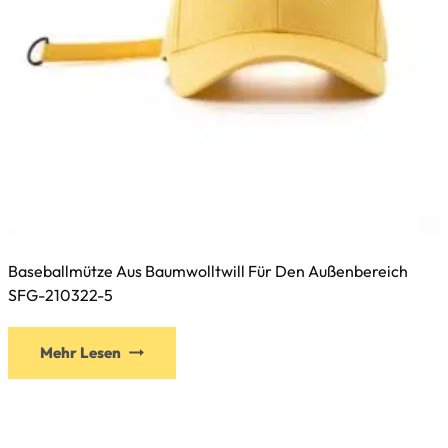
werden
Baseballmütze Aus Baumwolltwill Für Den Außenbereich
SFG-210322-5
Dieses
Mehr Lesen
Produkt
weist
mehrere
Varianten