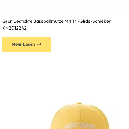
Grün Bestickte Baseballmütze Mit Tri-Glide-Schieber
KN2012242
Dieses
Mehr Lesen
Produkt
weist
mehrere
Varianten
auf.
Die
Optionen
können
auf
der
Produktseite
gewählt