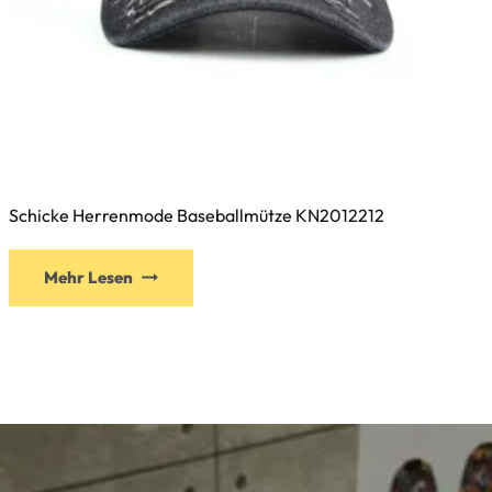
Schicke Herrenmode Baseballmütze KN2012212
Dieses
Mehr Lesen
Produkt
weist
mehrere
Varianten
auf.
Die
Optionen
können