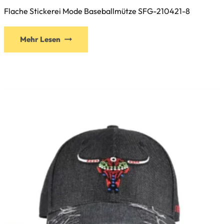
Flache Stickerei Mode Baseballmütze SFG-210421-8
Dieses
Mehr Lesen
Produkt
weist
mehrere
Varianten
auf.
Die
Optionen
können
auf
der
Produktseite
gewählt
werden