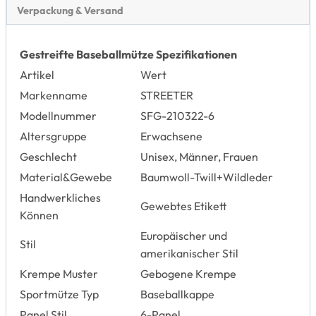
Verpackung & Versand
Gestreifte Baseballmütze Spezifikationen
Artikel
Wert
Markenname
STREETER
Modellnummer
SFG-210322-6
Altersgruppe
Erwachsene
Geschlecht
Unisex, Männer, Frauen
Material&Gewebe
Baumwoll-Twill+Wildleder
Handwerkliches
Gewebtes Etikett
Können
Europäischer und
Stil
amerikanischer Stil
Krempe Muster
Gebogene Krempe
Sportmütze Typ
Baseballkappe
Panel Stil
6-Panel