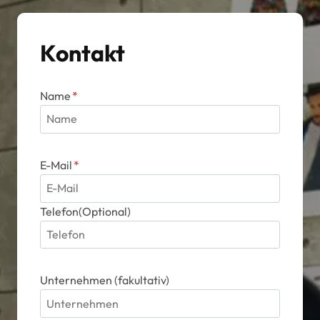
auf
der
Kontakt
Produktseite
gewählt
werden
Name
*
E-Mail
*
Telefon(Optional)
Unternehmen (fakultativ)