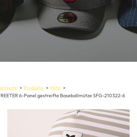
artseite
Produkte
Hüte
REETER 6-Panel gestreifte Baseballmütze SFG-210322-6