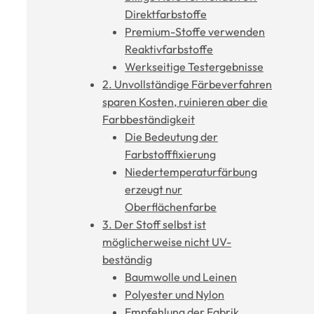
Direktfarbstoffe
Premium-Stoffe verwenden
Reaktivfarbstoffe
Werkseitige Testergebnisse
2. Unvollständige Färbeverfahren
sparen Kosten, ruinieren aber die
Farbbeständigkeit
Die Bedeutung der
Farbstofffixierung
Niedertemperaturfärbung
erzeugt nur
Oberflächenfarbe
e
3. Der Stoff selbst ist
möglicherweise nicht UV-
beständig
Baumwolle und Leinen
Polyester und Nylon
Empfehlung der Fabrik