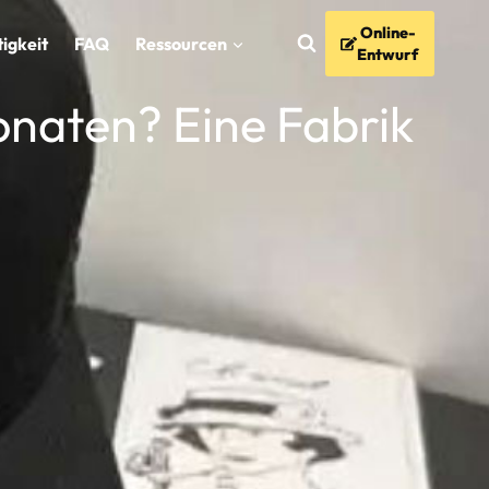
Online-
igkeit
FAQ
Ressourcen
Entwurf
naten? Eine Fabrik