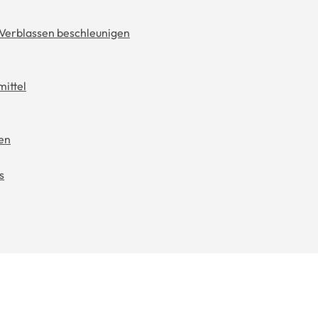
Verblassen beschleunigen
ittel
sen
s