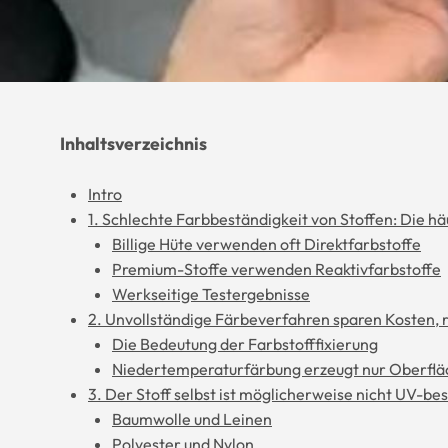
Inhaltsverzeichnis
Intro
1. Schlechte Farbbeständigkeit von Stoffen: Die hä
Billige Hüte verwenden oft Direktfarbstoffe
Premium-Stoffe verwenden Reaktivfarbstoffe
Werkseitige Testergebnisse
2. Unvollständige Färbeverfahren sparen Kosten, r
Die Bedeutung der Farbstofffixierung
Niedertemperaturfärbung erzeugt nur Oberfl
3. Der Stoff selbst ist möglicherweise nicht UV-be
Baumwolle und Leinen
Polyester und Nylon