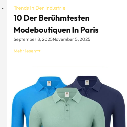
Trends In Der Industrie
10 Der Berühmtesten
Modeboutiquen In Paris
September 8, 2025
November 5, 2025
10
Mehr lesen
der
berühmtesten
Modeboutiquen
in
Paris