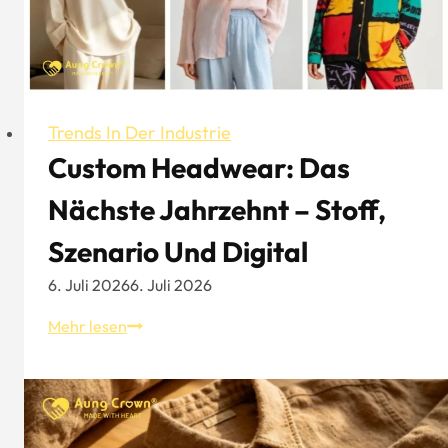
wert
sind,
beachtet
zu
werden!
Trends In Der Industrie
Custom Headwear: Das
Nächste Jahrzehnt – Stoff,
Szenario Und Digital
6. Juli 2026
6. Juli 2026
Custom
Mehr lesen
Headwear:
Das
nächste
Jahrzehnt