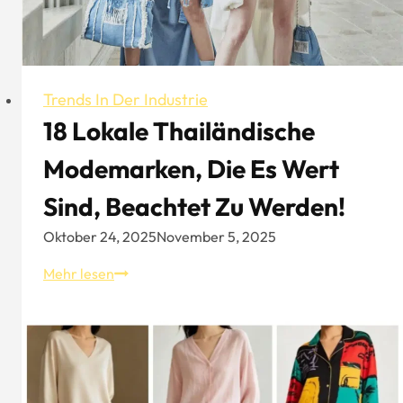
Trends In Der Industrie
18 Lokale Thailändische
Modemarken, Die Es Wert
Sind, Beachtet Zu Werden!
Oktober 24, 2025
November 5, 2025
18
Mehr lesen
lokale
thailändische
Modemarken,
die
es