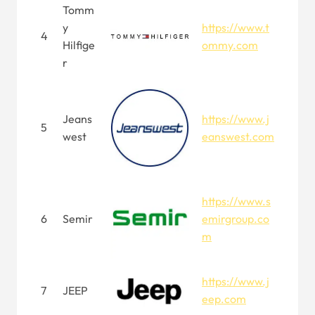
Tomm
y
https://www.t
4
Hilfige
ommy.com
r
Jeans
https://www.j
5
west
eanswest.com
https://www.s
6
Semir
emirgroup.co
m
https://www.j
7
JEEP
eep.com