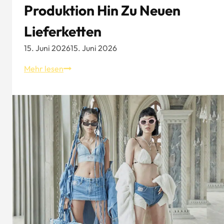
Produktion Hin Zu Neuen
Lieferketten
15. Juni 2026
15. Juni 2026
Der
Mehr lesen
Wandel
in
Chinas
Hutindustrie:
Von
der
Produktion
hin
zu
neuen
Lieferketten