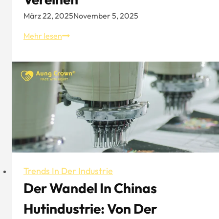
März 22, 2025
November 5, 2025
15
Mehr lesen
führende
Polomarken,
die
Design
und
Komfort
vereinen
Trends In Der Industrie
Der Wandel In Chinas
Hutindustrie: Von Der