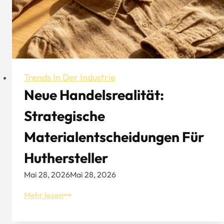
–
Stoff,
Szenario
und
Digital
Trends In Der Industrie
Neue Handelsrealität:
Strategische
Materialentscheidungen Für
Huthersteller
Mai 28, 2026
Mai 28, 2026
Neue
Mehr lesen
Handelsrealität:
Strategische