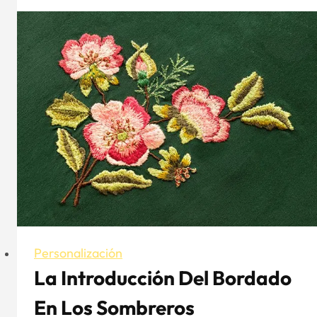
colores
para
sombreros
-
Aung
Crown
Personalización
La Introducción Del Bordado
En Los Sombreros