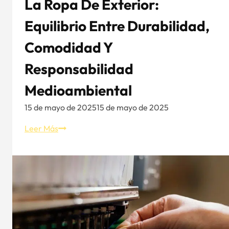
La Ropa De Exterior:
Equilibrio Entre Durabilidad,
Comodidad Y
Responsabilidad
Medioambiental
15 de mayo de 2025
15 de mayo de 2025
Cómo
Leer Más
GORE-
TEX®
redefine
la
ropa
de
exterior: