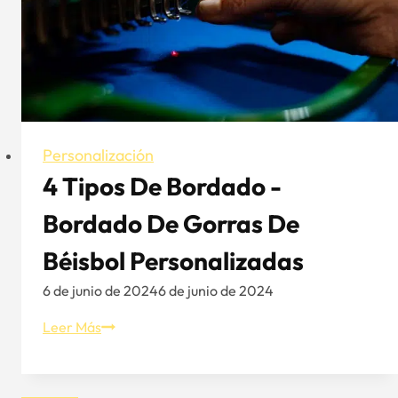
equilibrio
entre
durabilidad,
comodidad
y
responsabilidad
medioambiental
Personalización
4 Tipos De Bordado -
Bordado De Gorras De
Béisbol Personalizadas
6 de junio de 2024
6 de junio de 2024
4
Leer Más
Tipos
de
Bordado