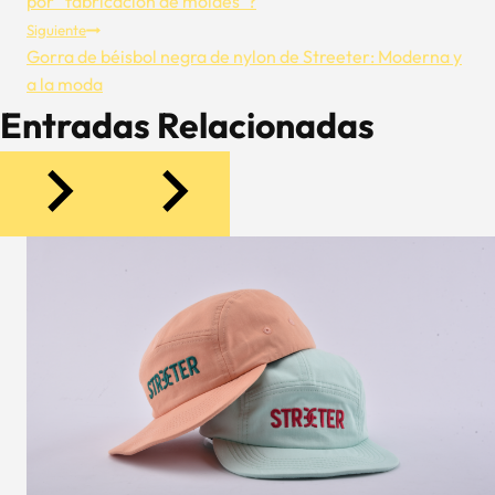
De
por “fabricación de moldes”?
Siguiente
Entradas
Gorra de béisbol negra de nylon de Streeter: Moderna y
a la moda
Entradas Relacionadas