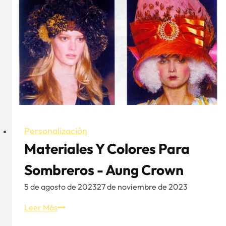
y
deméritos
de
los
tejidos
comunes
-
Ⅱ
Personalización
Materiales Y Colores Para
Sombreros - Aung Crown
5 de agosto de 2023
27 de noviembre de 2023
Materiales
Leer Más
y