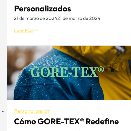
Personalizados
21 de marzo de 2024
21 de marzo de 2024
La
Leer Más
introducción
del
bordado
en
los
sombreros
personalizados
Personalización
Cómo GORE-TEX® Redefine