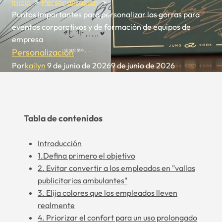
Inicio
Personalización
Puntos importantes para personalizar las gorras para
eventos corporativos y de formación de equipos de
empresa
Personalización
Por
kailyn
9 de junio de 2026
9 de junio de 2026
Tabla de contenidos
Introducción
1.Defina primero el objetivo
2. Evitar convertir a los empleados en "vallas
publicitarias ambulantes"
3. Elija colores que los empleados lleven
realmente
4. Priorizar el confort para un uso prolongado