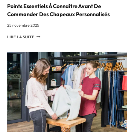
Points Essentiels À Connaître Avant De
Commander Des Chapeaux Personnalisés
25 novembre 2025
POINTS
LIRE LA SUITE
ESSENTIELS
À
CONNAÎTRE
AVANT
DE
COMMANDER
DES
CHAPEAUX
PERSONNALISÉS