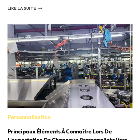
GUIDE
LIRE LA SUITE
DES
EXPORTATIONS
DE
CHAPEAUX
DE
SINGAPOUR
:
CE
QUE
LES
FABRICANTS
DE
CHAPEAUX
DOIVENT
SAVOIR
Personnalisation
Principaux Éléments À Connaître Lors De
L'exportation De Chapeaux Personnalisés Vers