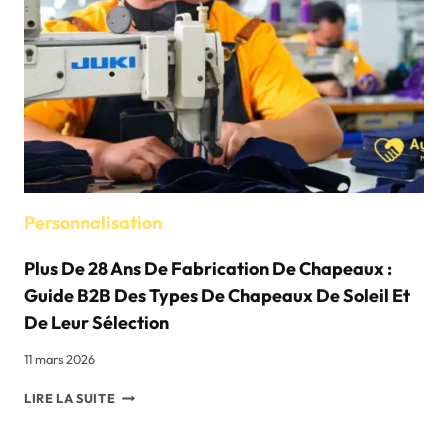
CHOISIR
POUR
LES
CHAPEAUX
SUR
MESURE
?
Personnalisation
Plus De 28 Ans De Fabrication De Chapeaux :
Guide B2B Des Types De Chapeaux De Soleil Et
De Leur Sélection
11 mars 2026
PLUS
LIRE LA SUITE
DE
28