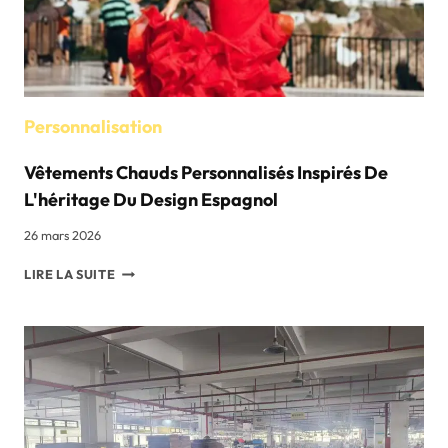
PERSPECTIVES
Personnalisation
Vêtements Chauds Personnalisés Inspirés De
L'héritage Du Design Espagnol
26 mars 2026
VÊTEMENTS
LIRE LA SUITE
CHAUDS
PERSONNALISÉS
INSPIRÉS
DE
L'HÉRITAGE
DU
DESIGN
ESPAGNOL