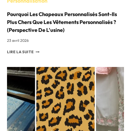
Personnalisation
Pourquoi Les Chapeaux Personnalisés Sont-Ils
Plus Chers Que Les Vêtements Personnalisés ?
(Perspective De L'usine)
23 avril 2026
POURQUOI
LIRE LA SUITE
LES
CHAPEAUX
PERSONNALISÉS
SONT-
ILS
PLUS
CHERS
QUE
LES
VÊTEMENTS
PERSONNALISÉS
?
(PERSPECTIVE