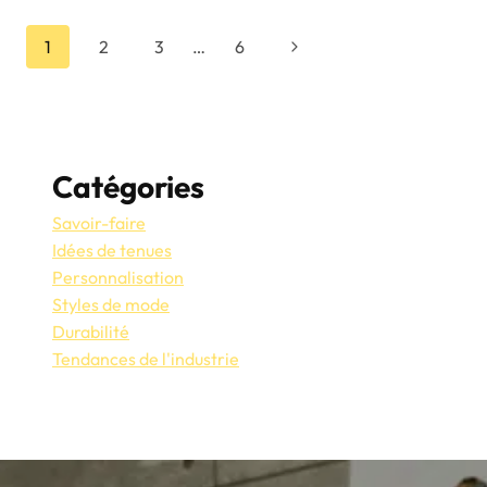
CHAPEAUX
D'HIVER
Navigation
Page
1
2
3
…
6
LES
PLUS
suivante
De
VENDUS
DE
AUNG
Page
CROWN
Catégories
:
FASHION
Savoir-faire
FINDS
Idées de tenues
Personnalisation
Styles de mode
Durabilité
Tendances de l'industrie