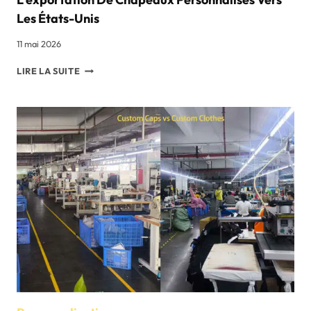
Les États-Unis
11 mai 2026
PRINCIPAUX
LIRE LA SUITE
ÉLÉMENTS
À
CONNAÎTRE
LORS
DE
L'EXPORTATION
DE
CHAPEAUX
PERSONNALISÉS
VERS
LES
ÉTATS-
UNIS