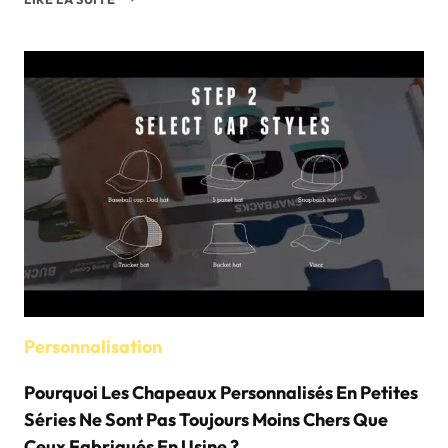
DE
L'ÉCHANTILLONNAGE
DES
CHAPEAUX
ET
CONSIDÉRATIONS
CLÉS
:
UN
GUIDE
COMPLET
Personnalisation
Pourquoi Les Chapeaux Personnalisés En Petites
Séries Ne Sont Pas Toujours Moins Chers Que
Ceux Fabriqués En Usine ?