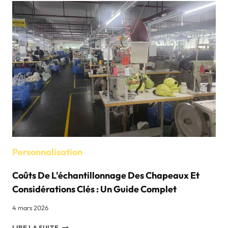
ANS
DE
FABRICATION
DE
CHAPEAUX
:
GUIDE
B2B
DES
TYPES
DE
CHAPEAUX
DE
SOLEIL
ET
Personnalisation
DE
LEUR
Coûts De L'échantillonnage Des Chapeaux Et
SÉLECTION
Considérations Clés : Un Guide Complet
4 mars 2026
COÛTS
LIRE LA SUITE