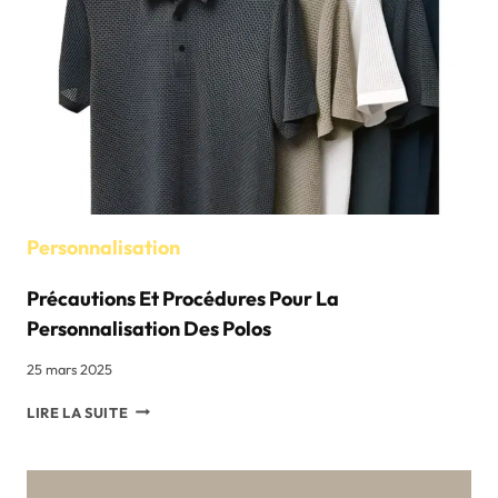
AIR
EN
CONCILIANT
DURABILITÉ,
CONFORT
ET
RESPONSABILITÉ
ENVIRONNEMENTALE
Personnalisation
Précautions Et Procédures Pour La
Personnalisation Des Polos
25 mars 2025
PRÉCAUTIONS
LIRE LA SUITE
ET
PROCÉDURES
POUR
LA