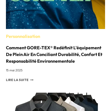
ÉTAPE
D'UN
FABRICANT
PROFESSIONNEL
Personnalisation
Comment GORE-TEX® Redéfinit L'équipement
De Plein Air En Conciliant Durabilité, Confort Et
Responsabilité Environnementale
15 mai 2025
COMMENT
LIRE LA SUITE
GORE-
TEX®
REDÉFINIT
L'ÉQUIPEMENT
DE
PLEIN