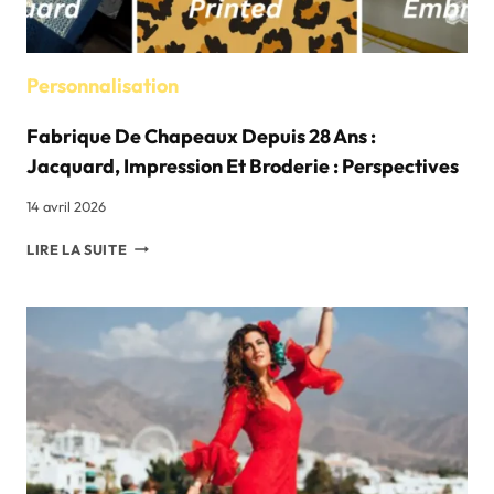
DE
L'USINE)
Personnalisation
Fabrique De Chapeaux Depuis 28 Ans :
Jacquard, Impression Et Broderie : Perspectives
14 avril 2026
FABRIQUE
LIRE LA SUITE
DE
CHAPEAUX
DEPUIS
28
ANS
:
JACQUARD,
IMPRESSION
ET
BRODERIE
: