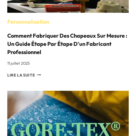
Personnalisation
Comment Fabriquer Des Chapeaux Sur Mesure :
Un Guide Étape Par Étape D'un Fabricant
Professionnel
11 juillet 2025
COMMENT
LIRE LA SUITE
FABRIQUER
DES
CHAPEAUX
SUR
MESURE
:
UN
GUIDE
ÉTAPE
PAR