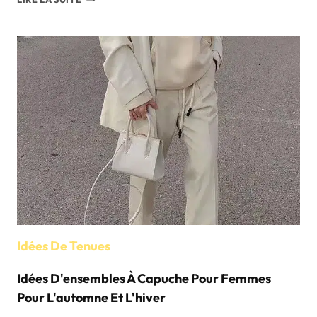
DE
STYLE
AUTOMNE-
HIVER
POUR
LES
CHAPEAUX
CLOCHES
POUR
FEMMES
Idées De Tenues
Idées D'ensembles À Capuche Pour Femmes
Pour L'automne Et L'hiver