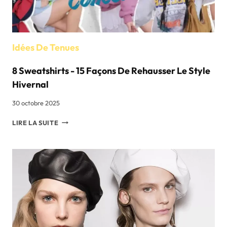
RONDS
?
Idées De Tenues
8 Sweatshirts - 15 Façons De Rehausser Le Style
Hivernal
30 octobre 2025
8
LIRE LA SUITE
SWEATSHIRTS
-
15
FAÇONS
DE
REHAUSSER
LE
STYLE
HIVERNAL