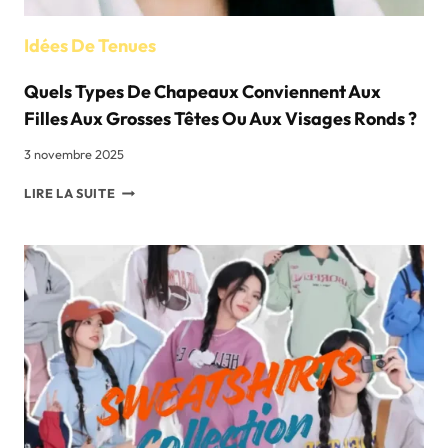
Idées De Tenues
Quels Types De Chapeaux Conviennent Aux
Filles Aux Grosses Têtes Ou Aux Visages Ronds ?
3 novembre 2025
QUELS
LIRE LA SUITE
TYPES
DE
CHAPEAUX
CONVIENNENT
AUX
FILLES
AUX
GROSSES
TÊTES
OU
AUX
VISAGES