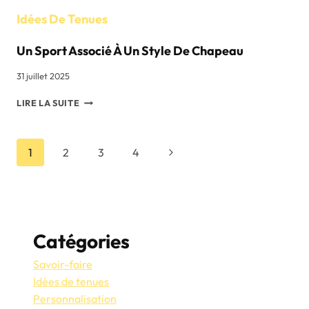
Idées De Tenues
Un Sport Associé À Un Style De Chapeau
31 juillet 2025
UN
LIRE LA SUITE
SPORT
ASSOCIÉ
À
Navigation
Page
1
2
3
4
UN
STYLE
suivante
De
DE
CHAPEAU
Page
Catégories
Savoir-faire
Idées de tenues
Personnalisation