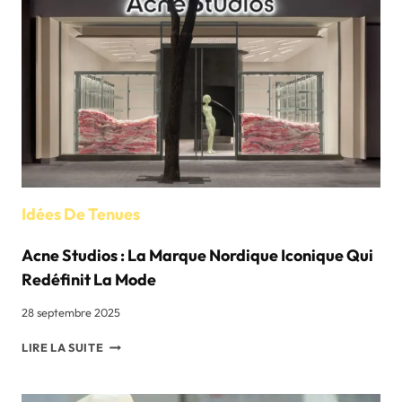
TEXTILES
:
UN
POINT
DE
VUE
D'INITIÉ
Idées De Tenues
Acne Studios : La Marque Nordique Iconique Qui
Redéfinit La Mode
28 septembre 2025
ACNE
LIRE LA SUITE
STUDIOS
:
LA