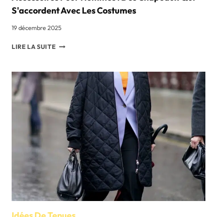
S'accordent Avec Les Costumes
19 décembre 2025
ACCESSOIRES
LIRE LA SUITE
POUR
HOMMES
:
DES
CHAPEAUX
QUI
S'ACCORDENT
AVEC
LES
COSTUMES
Idées De Tenues