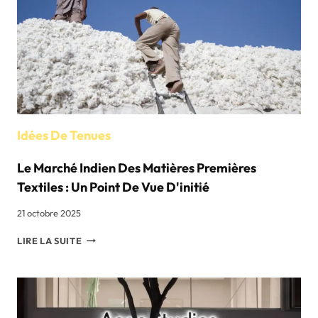
PAYS
EUROPÉENS
Idées De Tenues
Le Marché Indien Des Matières Premières
Textiles : Un Point De Vue D'initié
21 octobre 2025
LE
LIRE LA SUITE
MARCHÉ
INDIEN
DES
MATIÈRES
PREMIÈRES