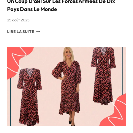
Un Coup D'œil Sur Les Forces Armées De Dix
Pays Dans Le Monde
25 août 2025
UN
LIRE LA SUITE
COUP
D'ŒIL
SUR
LES
FORCES
ARMÉES
DE
DIX
PAYS
DANS
LE
MONDE