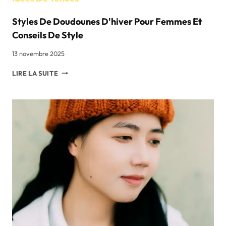
Styles De Doudounes D'hiver Pour Femmes Et
Conseils De Style
13 novembre 2025
STYLES
LIRE LA SUITE
DE
DOUDOUNES
D'HIVER
POUR
FEMMES
ET
CONSEILS
DE
STYLE