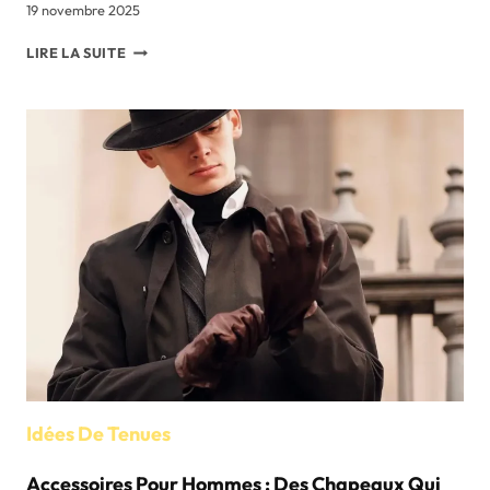
19 novembre 2025
IDÉES
LIRE LA SUITE
D'ENSEMBLES
À
CAPUCHE
POUR
FEMMES
POUR
L'AUTOMNE
ET
L'HIVER
Idées De Tenues
Accessoires Pour Hommes : Des Chapeaux Qui