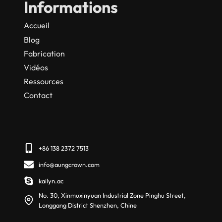
Informations
Accueil
Blog
Fabrication
Vidéos
Ressources
Contact
+86 138 2372 7513
info@aungcrown.com
kailyn.ac
No. 30, Xinmuxinyuan Industrial Zone Pinghu Street,
Longgang District Shenzhen, Chine