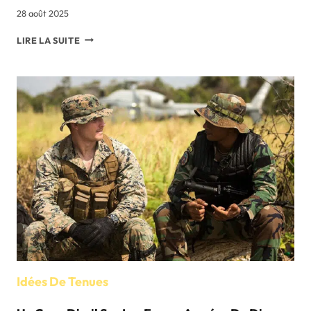
28 août 2025
QUELQUES
LIRE LA SUITE
CONSEILS
POUR
CHOISIR
LES
CHAPEAUX
DE
VOS
ENFANTS
Idées De Tenues