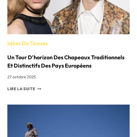
Idées De Tenues
Un Tour D'horizon Des Chapeaux Traditionnels
Et Distinctifs Des Pays Européens
27 octobre 2025
UN
LIRE LA SUITE
TOUR
D'HORIZON
DES
CHAPEAUX
TRADITIONNELS
ET
DISTINCTIFS
DES