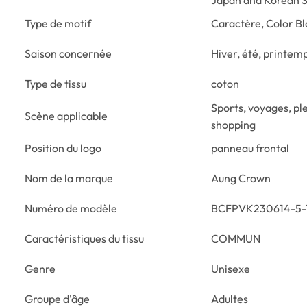
Japan and Korean S
Type de motif
Caractère, Color Bl
Saison concernée
Hiver, été, printem
Type de tissu
coton
Sports, voyages, ple
Scène applicable
shopping
Position du logo
panneau frontal
Nom de la marque
Aung Crown
Numéro de modèle
BCFPVK230614-5-
Caractéristiques du tissu
COMMUN
Genre
Unisexe
Groupe d'âge
Adultes