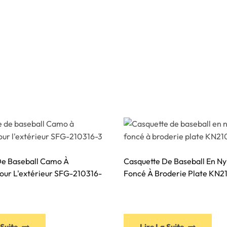
De Baseball Camo À
Casquette De Baseball En Ny
our L'extérieur SFG-210316-
Foncé À Broderie Plate KN2
Ce
Ce
 Suite
Lire La Suite