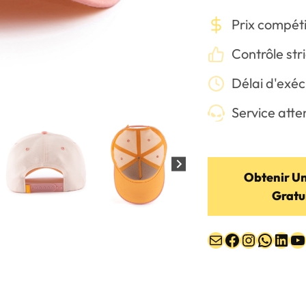
Prix compéti
Contrôle stri
Délai d'exéc
Service atten
Obtenir Un
Gratu
E-mail
Facebook
Instagr
Whats
Link
Y