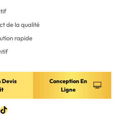
tif
ct de la qualité
ution rapide
tif
 Devis
Conception En
it
Ligne
am
App
edIn
ouTube
TikTok