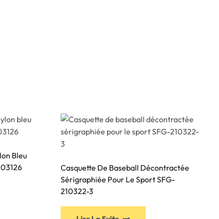
lon Bleu
103126
Casquette De Baseball Décontractée
Sérigraphiée Pour Le Sport SFG-
210322-3
Ce
Lire La Suite