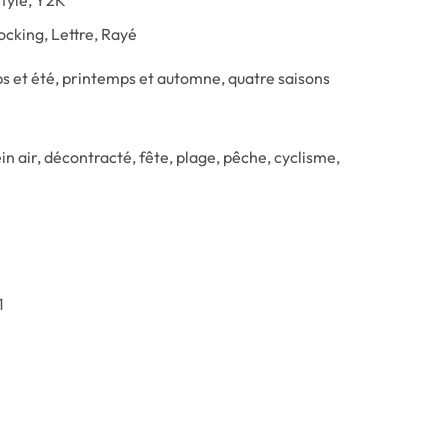
tyle, Y2K
ocking, Lettre, Rayé
ps et été, printemps et automne, quatre saisons
in air, décontracté, fête, plage, pêche, cyclisme,
1