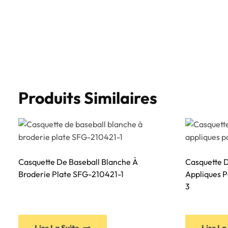
Produits Similaires
Casquette De Baseball Blanche À
Casquette 
Broderie Plate SFG-210421-1
Appliques P
3
Ce
Lire La Suite
Lire La