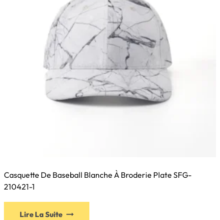
choisies
sur
la
page
du
produit
Casquette De Baseball Blanche À Broderie Plate SFG-
210421-1
Ce
Lire La Suite
produit