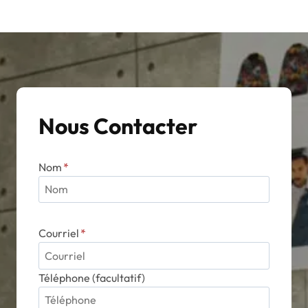
Les
options
peuvent
être
choisies
sur
Nous Contacter
la
page
du
Nom
*
produit
Courriel
*
Téléphone (facultatif)