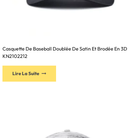
Casquette De Baseball Doublée De Satin Et Brodée En 3D
KN2102212
Ce
Lire La Suite
produit
a
plusieurs
variations.
Les
options
peuvent
être