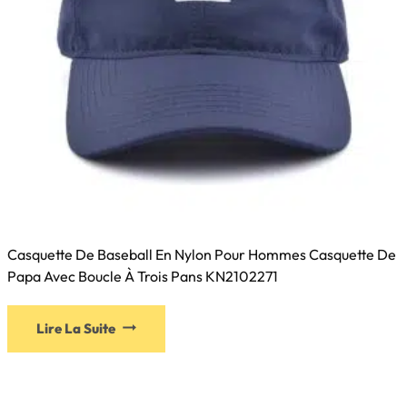
page
du
produit
Casquette De Baseball En Nylon Pour Hommes Casquette De
Papa Avec Boucle À Trois Pans KN2102271
Ce
Lire La Suite
produit
a
plusieurs
variations.