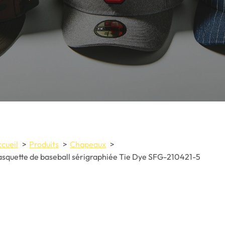
cueil
Produits
Chapeaux
squette de baseball sérigraphiée Tie Dye SFG-210421-5