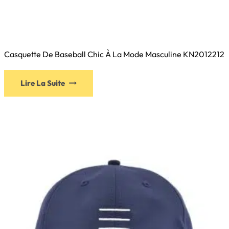
Casquette De Baseball Chic À La Mode Masculine KN2012212
Ce
Lire La Suite
produit
a
plusieurs
variations.
Les
options
peuvent
être
choisies
sur
la