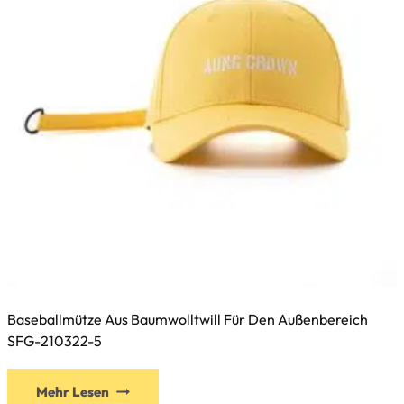
der
Produktseite
gewählt
werden
Baseballmütze Aus Baumwolltwill Für Den Außenbereich
SFG-210322-5
Dieses
Mehr Lesen
Produkt