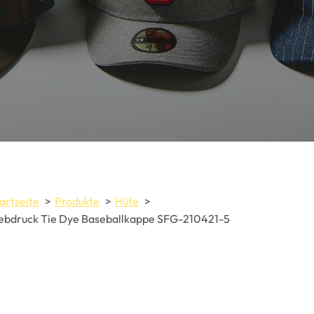
artseite
Produkte
Hüte
ebdruck Tie Dye Baseballkappe SFG-210421-5