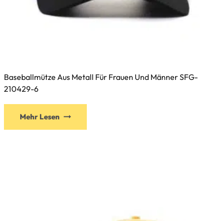
Baseballmütze Aus Metall Für Frauen Und Männer SFG-
210429-6
Dieses
Mehr Lesen
Produkt
weist
mehrere
Varianten
auf.
Die
Optionen
können
auf