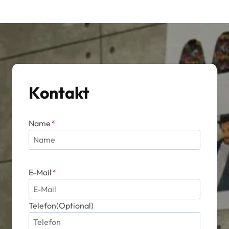
auf.
Die
Optionen
können
auf
der
Kontakt
Produktseite
gewählt
werden
Name
*
E-Mail
*
Telefon(Optional)