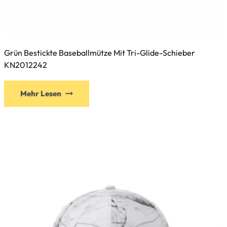
Grün Bestickte Baseballmütze Mit Tri-Glide-Schieber
KN2012242
Dieses
Mehr Lesen
Produkt
weist
mehrere
Varianten
auf.
Die
Optionen
können
auf
der
Produktseite