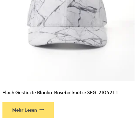
gewählt
werden
Flach Gestickte Blanko-Baseballmütze SFG-210421-1
Dieses
Mehr Lesen
Produkt
weist
mehrere
Varianten