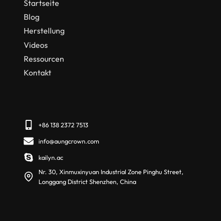
Startseite
Blog
Herstellung
Videos
Ressourcen
Kontakt
+86 138 2372 7513
info@aungcrown.com
kailyn.ac
Nr. 30, Xinmuxinyuan Industrial Zone Pinghu Street,
Longgang District Shenzhen, China