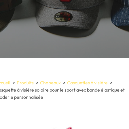
cueil
Produits
Chapeaux
Casquettes à visière
squette à visière solaire pour le sport avec bande élastique et
oderie personnalisée