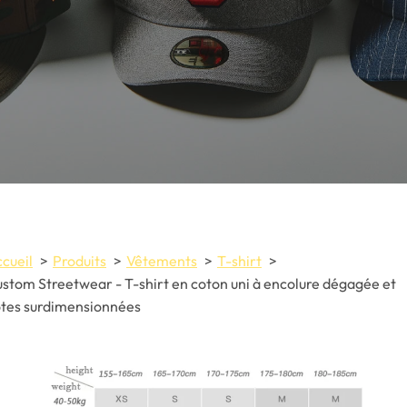
cueil
Produits
Vêtements
T-shirt
stom Streetwear - T-shirt en coton uni à encolure dégagée et
tes surdimensionnées