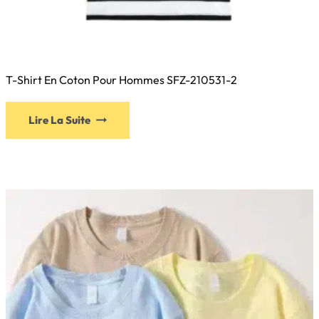
T-Shirt En Coton Pour Hommes SFZ-210531-2
Ce
Lire La Suite
produit
a
plusieurs
variations.
Les
options
peuvent
être
choisies
sur
la