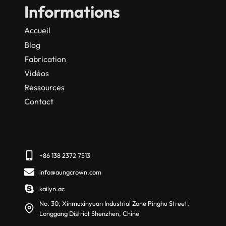
Informations
Accueil
Blog
Fabrication
Vidéos
Ressources
Contact
+86 138 2372 7513
info@aungcrown.com
kailyn.ac
No. 30, Xinmuxinyuan Industrial Zone Pinghu Street,
Longgang District Shenzhen, Chine