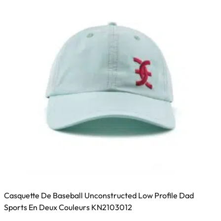
être
choisies
sur
la
page
du
produit
Casquette De Baseball Unconstructed Low Profile Dad
Sports En Deux Couleurs KN2103012