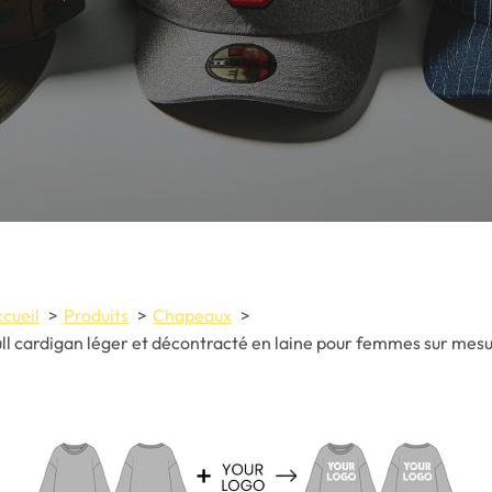
cueil
Produits
Chapeaux
ll cardigan léger et décontracté en laine pour femmes sur mes