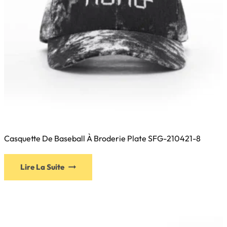
Casquette De Baseball À Broderie Plate SFG-210421-8
Ce
Lire La Suite
produit
a
plusieurs
variations.
Les