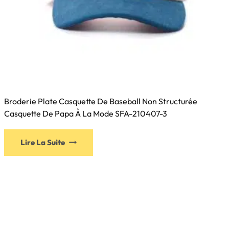
Broderie Plate Casquette De Baseball Non Structurée
Casquette De Papa À La Mode SFA-210407-3
Ce
Lire La Suite
produit
a
plusieurs
variations.
Les
options
peuvent