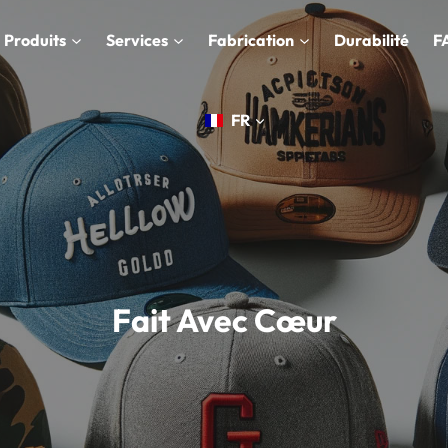
Produits
Services
Fabrication
Durabilité
F
FR
Fait Avec Cœur