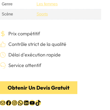
Genre
Les femmes
Scène
Sports
Prix compétitif
Contrôle strict de la qualité
Délai d'exécution rapide
Service attentif
Obtenir Un Devis Gratuit
E-mail
Facebook
Instagram
WhatsApp
LinkedIn
YouTube
TikTok