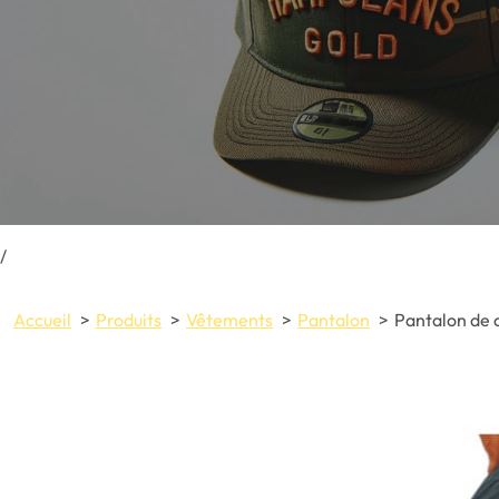
/
Accueil
Produits
Vêtements
Pantalon
Pantalon de c