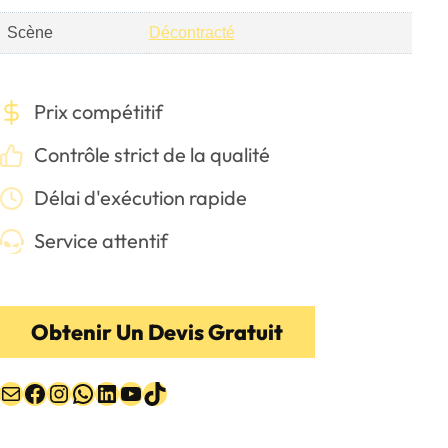
Scène
Décontracté
Prix compétitif
Contrôle strict de la qualité
Délai d'exécution rapide
Service attentif
Obtenir Un Devis Gratuit
E-mail
Facebook
Instagram
WhatsApp
LinkedIn
YouTube
TikTok