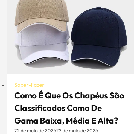
O
guia
definitivo
para
os
novos
pais
Saber-Fazer
Como É Que Os Chapéus São
Classificados Como De
Gama Baixa, Média E Alta?
22 de maio de 2026
22 de maio de 2026