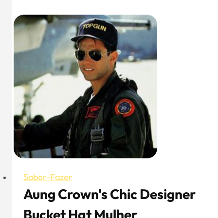
Snapback
Flat
Cap
para
mulher:
Estilo
poderoso
Saber-Fazer
Aung Crown's Chic Designer
Bucket Hat Mulher