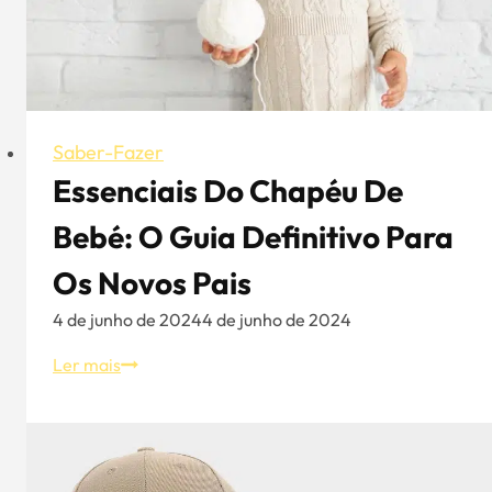
Saber-Fazer
Essenciais Do Chapéu De
Bebé: O Guia Definitivo Para
Os Novos Pais
4 de junho de 2024
4 de junho de 2024
Essenciais
Ler mais
do
chapéu
de
bebé: