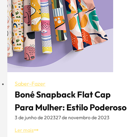
o
seu
guia
definitivo
para
estilo,
conforto
e
sustentabilidade
Saber-Fazer
Boné Snapback Flat Cap
Para Mulher: Estilo Poderoso
3 de junho de 2023
27 de novembro de 2023
Boné
Ler mais