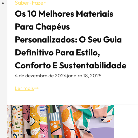
Saber-Fazer
Os 10 Melhores Materiais
Para Chapéus
Personalizados: O Seu Guia
Definitivo Para Estilo,
Conforto E Sustentabilidade
4 de dezembro de 2024
janeiro 18, 2025
Os
Ler mais
10
melhores
materiais
para
chapéus
personalizados: