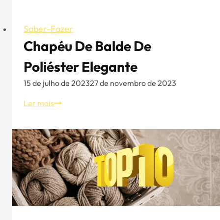
Saber-Fazer
Chapéu De Balde De
Poliéster Elegante
15 de julho de 2023
27 de novembro de 2023
Chapéu
Ler mais
de
balde
de
poliéster
elegante