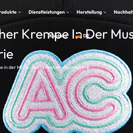
rodukte
Dienstleistungen
Herstellung
Nachhalt
cher Krempe In Der Mus
Kontakt
DE
rie
e in der Musik- und Unterhaltungsindustrie