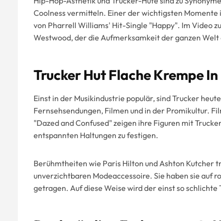
Hip-Hop-Ästhetik und Trucker-Hüte sind zu Synonyme
Coolness vermitteln. Einer der wichtigsten Momente 
von Pharrell Williams' Hit-Single "Happy". Im Video 
Westwood, der die Aufmerksamkeit der ganzen Welt 
Trucker Hut Flache Krempe In
Einst in der Musikindustrie populär, sind Trucker heut
Fernsehsendungen, Filmen und in der Promikultur. Fil
"Dazed and Confused" zeigen ihre Figuren mit Trucker
entspannten Haltungen zu festigen.
Berühmtheiten wie Paris Hilton und Ashton Kutcher t
unverzichtbaren Modeaccessoire. Sie haben sie auf r
getragen. Auf diese Weise wird der einst so schlich