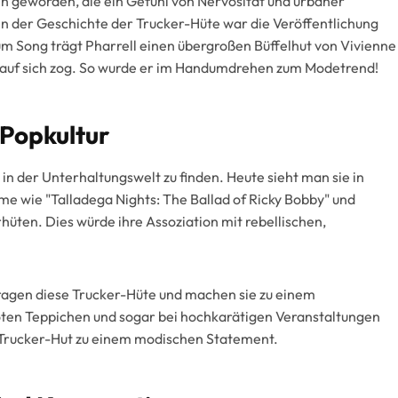
n geworden, die ein Gefühl von Nervosität und urbaner
in der Geschichte der Trucker-Hüte war die Veröffentlichung
zum Song trägt Pharrell einen übergroßen Büffelhut von Vivienne
auf sich zog. So wurde er im Handumdrehen zum Modetrend!
 Popkultur
e in der Unterhaltungswelt zu finden. Heute sieht man sie in
me wie "Talladega Nights: The Ballad of Ricky Bobby" und
hüten. Dies würde ihre Assoziation mit rebellischen,
ragen diese Trucker-Hüte und machen sie zu einem
oten Teppichen und sogar bei hochkarätigen Veranstaltungen
te Trucker-Hut zu einem modischen Statement.