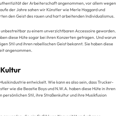
 Authentizität der Arbeiterschaft angenommen, vor allem wegen
aufe der Jahre sahen wir Künstler wie Merle Haggard und
rten den Geist des rauen und hart arbeitenden Individualismus.
ut unbestreitbar zu einem unverzichtbaren Accessoire geworden.
 haben diese Hüte sogar bei ihren Konzerten getragen. Und waru
ssigen Stil und ihren rebellischen Geist bekannt. Sie haben diese
theit angenommen.
-Kultur
Musikindustrie entwickelt. Wie kann es also sein, dass Trucker-
tler wie die Beastie Boys und N.W.A. haben diese Hüte in ihren
en persönlichen Stil, ihre Straßenkultur und ihre Musikfusion