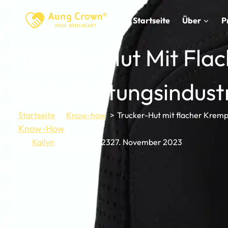
Zum
Inhalt
Startseite
Über
P
springen
Trucker-Hut Mit Fla
Unterhaltungsindust
Startseite
Know-how
Trucker-Hut mit flacher Kremp
Know-How
Von
Kailyn
4. August 2023
27. November 2023