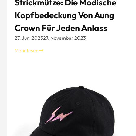
Strickmütze: Die Modische
Kopfbedeckung Von Aung
Crown Für Jeden Anlass
27. Juni 2023
27. November 2023
Strickmütze:
Mehr lesen
Die
modische
Kopfbedeckung
von
Aung
Crown
für
jeden
Anlass