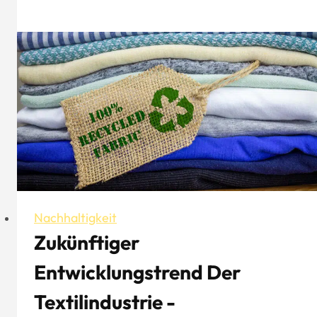
Mode
im
mexikanischen
Dschungel
-
Anikena
Nachhaltigkeit
Zukünftiger
Entwicklungstrend Der
Textilindustrie -