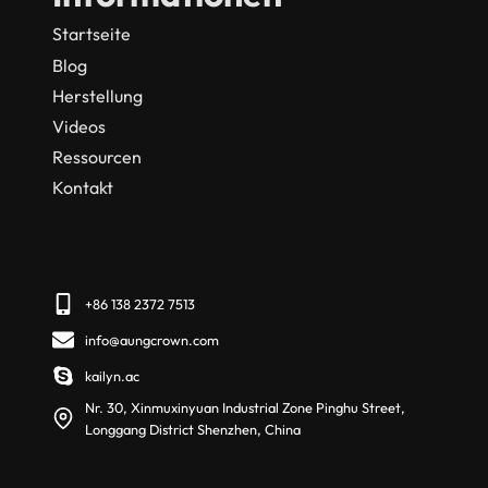
Startseite
Blog
Herstellung
Videos
Ressourcen
Kontakt
+86 138 2372 7513
info@aungcrown.com
kailyn.ac
Nr. 30, Xinmuxinyuan Industrial Zone Pinghu Street,
Longgang District Shenzhen, China