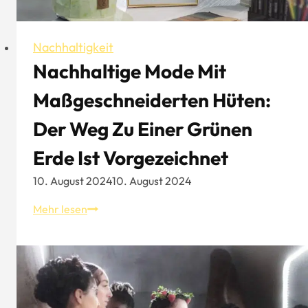
Nachhaltigkeit
Nachhaltige Mode Mit
Maßgeschneiderten Hüten:
Der Weg Zu Einer Grünen
Erde Ist Vorgezeichnet
10. August 2024
10. August 2024
Nachhaltige
Mehr lesen
Mode
mit
maßgeschneiderten
Hüten:
Der