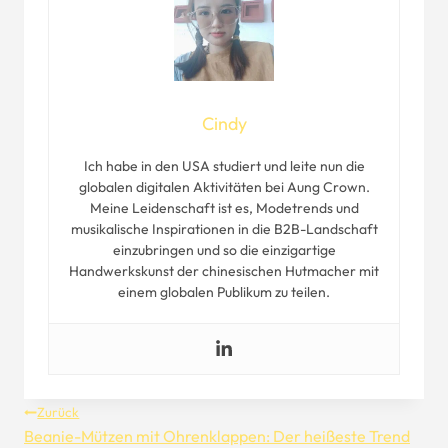
Cindy
Ich habe in den USA studiert und leite nun die
globalen digitalen Aktivitäten bei Aung Crown.
Meine Leidenschaft ist es, Modetrends und
musikalische Inspirationen in die B2B-Landschaft
einzubringen und so die einzigartige
Handwerkskunst der chinesischen Hutmacher mit
einem globalen Publikum zu teilen.
Beitragsnavigation
Zurück
Beanie-Mützen mit Ohrenklappen: Der heißeste Trend