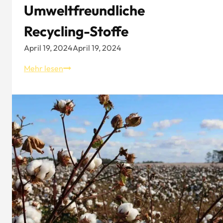
Umweltfreundliche
Recycling-Stoffe
April 19, 2024
April 19, 2024
Zukünftiger
Mehr lesen
Entwicklungstrend
der
Textilindustrie
-
umweltfreundliche
Recycling-
Stoffe