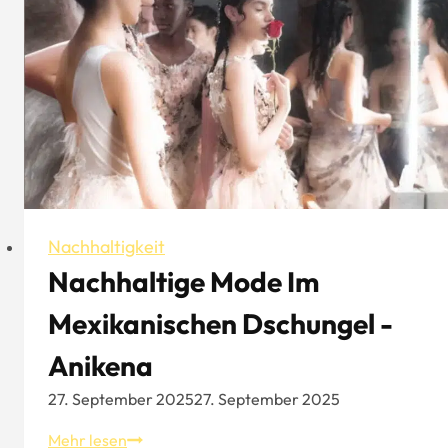
Weg
zu
einer
grünen
Erde
ist
vorgezeichnet
Nachhaltigkeit
Nachhaltige Mode Im
Mexikanischen Dschungel -
Anikena
27. September 2025
27. September 2025
Nachhaltige
Mehr lesen