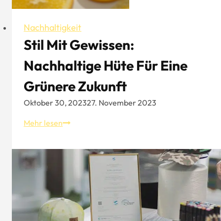
Nachhaltigkeit
Stil Mit Gewissen:
Nachhaltige Hüte Für Eine
Grünere Zukunft
Oktober 30, 2023
27. November 2023
Stil
Mehr lesen
mit
Gewissen:
Nachhaltige
Hüte
für
eine
grünere
Zukunft