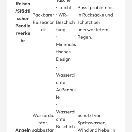
Tasche
Reisen
• Leicht
Passt problemlos
/
Städti
Packbarer
• WR-
in Rucksäcke und
scher
Reiseanor
Beschich
schützt bei
Pendle
ak
tung
unerwartetem
rverke
•
Regen.
hr
Minimalis
tisches
Design
•
Wasserdi
chte
Außenhül
le
•
Wasserdi
Wasserdic
Schützt vor
chte
hter,
Spritzwasser,
Beschich
Angeln
salzbestän
Wind und Nebel in