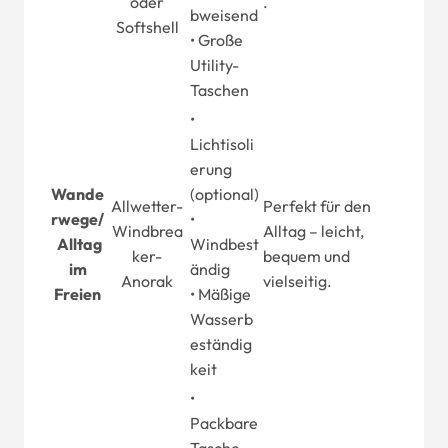
oder
.
bweisend
Softshell
• Große
Utility-
Taschen
•
Lichtisoli
erung
Wande
(optional)
Allwetter-
Perfekt für den
rwege
/
•
Windbrea
Alltag – leicht,
Alltag
Windbest
ker-
bequem und
im
ändig
Anorak
vielseitig.
Freien
• Mäßige
Wasserb
eständig
keit
•
Packbare