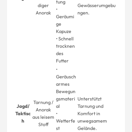
tung
diger
Gewässerumgebu
•
Anorak
ngen.
Geräumi
ge
Kapuze
• Schnell
trocknen
des
Futter
•
Geräusch
armes
Bewegun
gsmateri
Unterstützt
Tarnung /
Jagd
/
al
Tarnung und
Anorak
Taktisc
•
Komfort in
aus leisem
h
Wetterfe
unwegsamem
Stoff
st
Gelände.