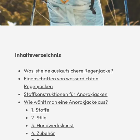
Inhaltsverzeichnis
Was ist eine auslaufsichere Regenjacke?
Eigenschaften von wasserdichten
Regenjacken
Stoffkonstruktionen für Anorakjacken
Wie wählt man eine Anorakjacke aus?
1. Stoffe
2. Stile
3. Handwerkskunst
4. Zubehör