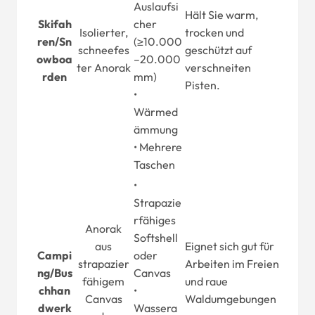
Auslaufsi
Hält Sie warm,
Skifah
cher
Isolierter,
trocken und
ren
/
Sn
(≥10.000
schneefes
geschützt auf
owboa
–20.000
ter Anorak
verschneiten
rden
mm)
Pisten.
•
Wärmed
ämmung
• Mehrere
Taschen
•
Strapazie
rfähiges
Anorak
Softshell
aus
Eignet sich gut für
Campi
oder
strapazier
Arbeiten im Freien
ng
/
Bus
Canvas
fähigem
und raue
chhan
•
Canvas
Waldumgebungen
dwerk
Wassera