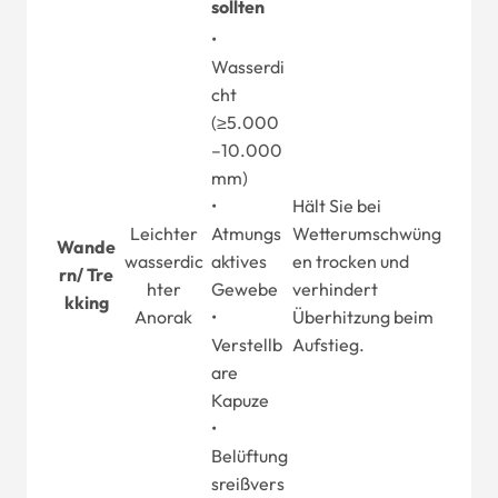
sollten
•
Wasserdi
cht
(≥5.000
–10.000
mm)
•
Hält Sie bei
Leichter
Atmungs
Wetterumschwüng
Wande
wasserdic
aktives
en trocken und
rn
/
Tre
hter
Gewebe
verhindert
kking
Anorak
•
Überhitzung beim
Verstellb
Aufstieg.
are
Kapuze
•
Belüftung
sreißvers