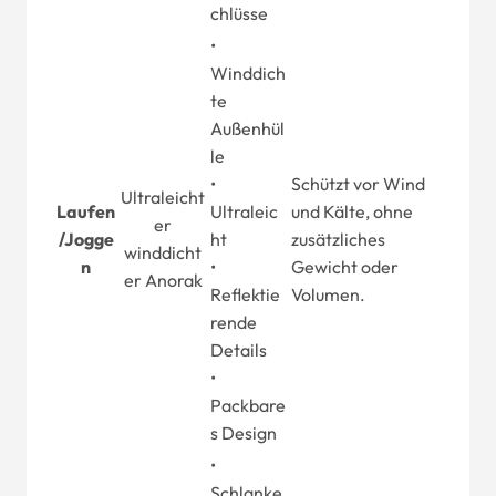
chlüsse
•
Winddich
te
Außenhül
le
•
Schützt vor Wind
Ultraleicht
Laufen
Ultraleic
und Kälte, ohne
er
/
Jogge
ht
zusätzliches
winddicht
n
•
Gewicht oder
er Anorak
Reflektie
Volumen.
rende
Details
•
Packbare
s Design
•
Schlanke