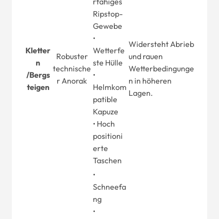
rfähiges
Ripstop-
Gewebe
•
Widersteht Abrieb
Kletter
Wetterfe
Robuster
und rauen
n
ste Hülle
technische
Wetterbedingunge
/
Bergs
•
r Anorak
n in höheren
teigen
Helmkom
Lagen.
patible
Kapuze
• Hoch
positioni
erte
Taschen
•
Schneefa
ng
•