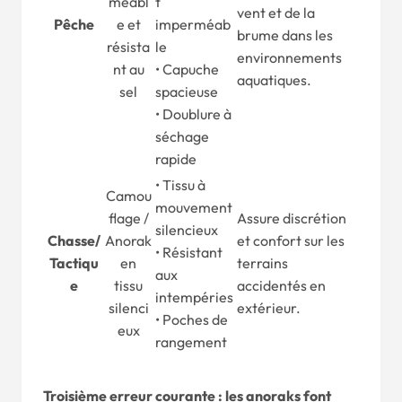
méabl
t
vent et de la
Pêche
e et
imperméab
brume dans les
résista
le
environnements
nt au
• Capuche
aquatiques.
sel
spacieuse
• Doublure à
séchage
rapide
• Tissu à
Camou
mouvement
flage /
Assure discrétion
silencieux
Chasse
/
Anorak
et confort sur les
• Résistant
Tactiqu
en
terrains
aux
e
tissu
accidentés en
intempéries
silenci
extérieur.
• Poches de
eux
rangement
Troisième erreur courante : les anoraks font