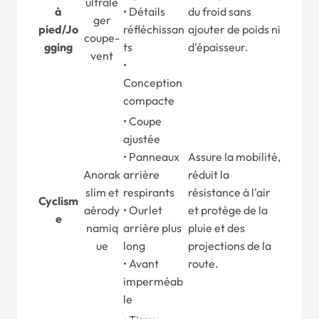
ultralé
à
• Détails
du froid sans
ger
pied
/
Jo
réfléchissan
ajouter de poids ni
coupe-
gging
ts
d'épaisseur.
vent
•
Conception
compacte
• Coupe
ajustée
• Panneaux
Assure la mobilité,
Anorak
arrière
réduit la
slim et
respirants
résistance à l'air
Cyclism
aérody
• Ourlet
et protège de la
e
namiq
arrière plus
pluie et des
ue
long
projections de la
• Avant
route.
imperméab
le