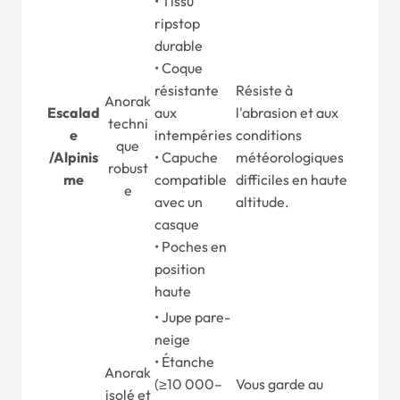
• Tissu
ripstop
durable
• Coque
résistante
Résiste à
Anorak
Escalad
aux
l'abrasion et aux
techni
e
intempéries
conditions
que
/
Alpinis
• Capuche
météorologiques
robust
me
compatible
difficiles en haute
e
avec un
altitude.
casque
• Poches en
position
haute
• Jupe pare-
neige
• Étanche
Anorak
(≥10 000–
Vous garde au
isolé et