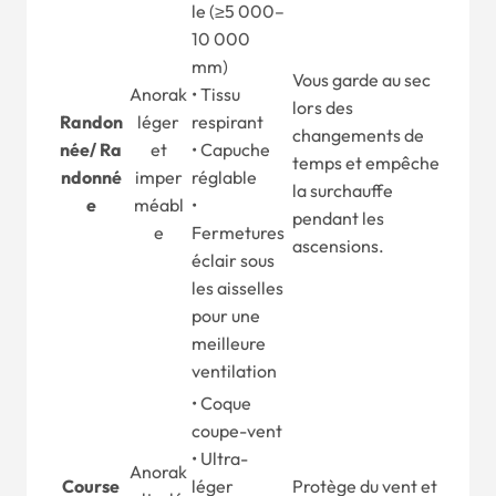
le (≥5 000–
10 000
mm)
Vous garde au sec
Anorak
• Tissu
lors des
Randon
léger
respirant
changements de
née
/
Ra
et
• Capuche
temps et empêche
ndonné
imper
réglable
la surchauffe
e
méabl
•
pendant les
e
Fermetures
ascensions.
éclair sous
les aisselles
pour une
meilleure
ventilation
• Coque
coupe-vent
• Ultra-
Anorak
Course
léger
Protège du vent et