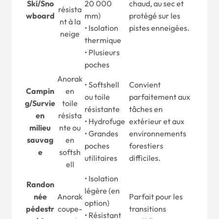
Ski
/
Sno
20 000
chaud, au sec et
résista
wboard
mm)
protégé sur les
nt à la
• Isolation
pistes enneigées.
neige
thermique
• Plusieurs
poches
Anorak
• Softshell
Convient
Campin
en
ou toile
parfaitement aux
g
/
Survie
toile
résistante
tâches en
en
résista
• Hydrofuge
extérieur et aux
milieu
nte ou
• Grandes
environnements
sauvag
en
poches
forestiers
e
softsh
utilitaires
difficiles.
ell
• Isolation
Randon
légère (en
née
Anorak
Parfait pour les
option)
pédestr
coupe-
transitions
• Résistant