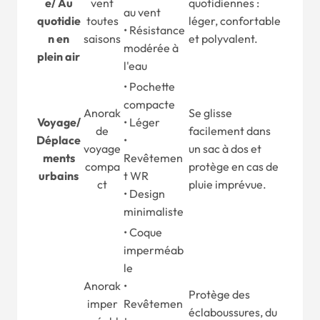
e
/
Au
vent
quotidiennes :
au vent
quotidie
toutes
léger, confortable
• Résistance
n en
saisons
et polyvalent.
modérée à
plein air
l'eau
• Pochette
compacte
Anorak
Se glisse
Voyage
/
• Léger
de
facilement dans
Déplace
•
voyage
un sac à dos et
ments
Revêtemen
compa
protège en cas de
urbains
t WR
ct
pluie imprévue.
• Design
minimaliste
• Coque
imperméab
le
Anorak
•
Protège des
imper
Revêtemen
éclaboussures, du