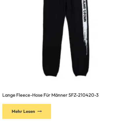
Lange Fleece-Hose Für Männer SFZ-210420-3
Dieses
Mehr Lesen
Produkt
weist
mehrere