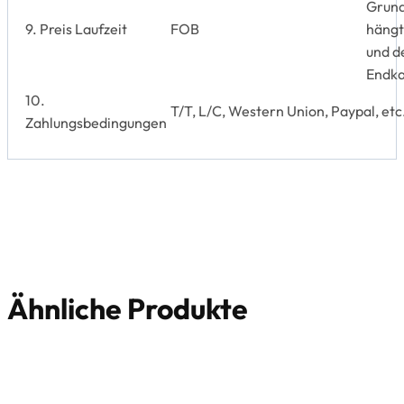
Grund
9. Preis Laufzeit
FOB
hängt
und d
Endka
10.
T/T, L/C, Western Union, Paypal, etc
Zahlungsbedingungen
Ähnliche Produkte