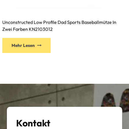
Unconstructed Low Profile Dad Sports Baseballmütze In
Zwei Farben KN2103012
Dieses
Mehr Lesen
Produkt
weist
mehrere
Varianten
auf.
Die
Optionen
können
auf
der
Kontakt
Produktseite
gewählt