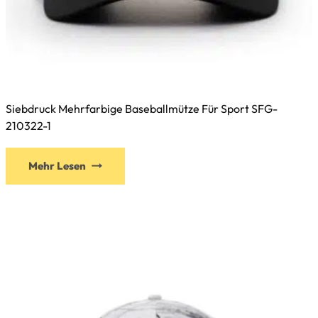
Siebdruck Mehrfarbige Baseballmütze Für Sport SFG-
210322-1
Dieses
Mehr Lesen
Produkt
weist
mehrere
Varianten
auf.
Die
Optionen
können
auf