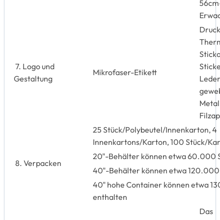
56cm
Erwa
Druck
Therm
Stick
7. Logo und
Sticke
Mikrofaser-Etikett
Gestaltung
Leder
geweb
Metal
Filzap
25 Stück/Polybeutel/Innenkarton, 4
Innenkartons/Karton, 100 Stück/Ka
20"-Behälter können etwa 60.000 S
8. Verpacken
40"-Behälter können etwa 120.000 
40" hohe Container können etwa 13
enthalten
Das