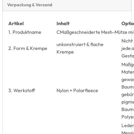
Verpackung & Versand
Artikel
Inhalt
Optio
1. Produktname
C
Maßgeschneiderte Mesh-Mütze mit 
Nicht
unkonstruiert &
flache
2. Form & Krempe
jede 
Krempe
Gesta
Maßge
Mater
gewa
Baumw
3. Werkstoff
Nylon + Polarfleece
gebür
pigme
Baumw
Polyes
Leder
Messi