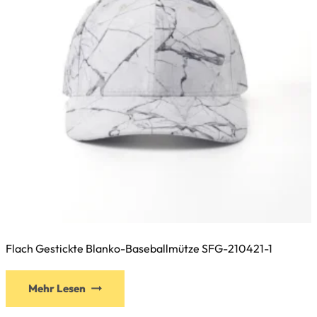
der
Produktseite
gewählt
werden
Flach Gestickte Blanko-Baseballmütze SFG-210421-1
Dieses
Mehr Lesen
Produkt
weist