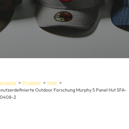
artseite
Produkte
Hüte
nutzerdefinierte Outdoor Forschung Murphy 5 Panel Hut SFA-
10408-2