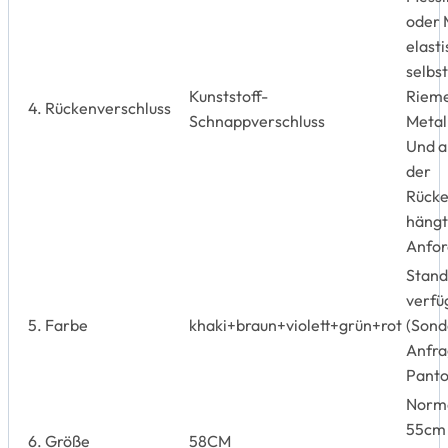
oder 
elast
selbs
Kunststoff-
Rieme
4. Rückenverschluss
Schnappverschluss
Metall
Und a
der
Rücke
hängt
Anfor
Stand
verfü
5. Farbe
khaki+braun+violett+grün+rot
(Sond
Anfra
Panto
Norm
55cm 
6. Größe
58CM