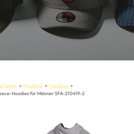
artseite
Produkte
Kleidung
eece-Hoodies für Männer SFA-210419-2