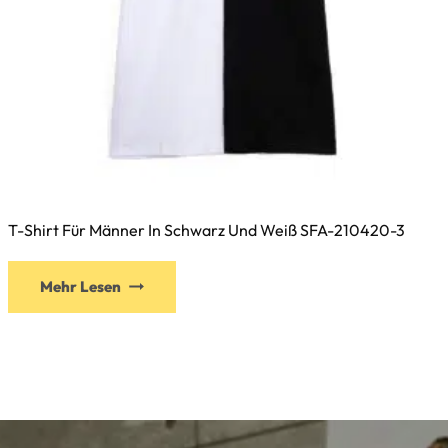
T-Shirt Für Männer In Schwarz Und Weiß SFA-210420-3
Dieses
Mehr Lesen
Produkt
weist
mehrere
Varianten
auf.
Die
Optionen