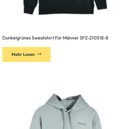
Dunkelgrünes Sweatshirt Für Männer SFZ-210518-8
Dieses
Mehr Lesen
Produkt
weist
mehrere
Varianten
auf.
Die
Optionen
können
auf
der