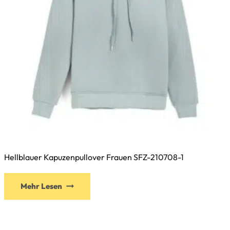
Produktseite
gewählt
werden
Hellblauer Kapuzenpullover Frauen SFZ-210708-1
Dieses
Mehr Lesen
Produkt
weist
mehrere
Varianten