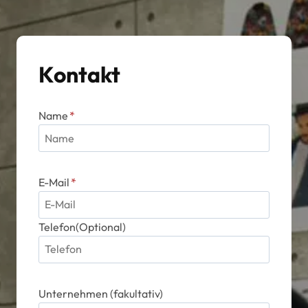
können
auf
der
Kontakt
Produktseite
gewählt
werden
Name
*
E-Mail
*
Telefon(Optional)
Unternehmen (fakultativ)