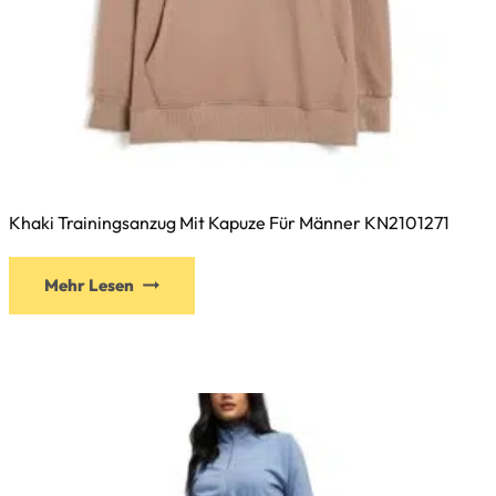
Khaki Trainingsanzug Mit Kapuze Für Männer KN2101271
Dieses
Mehr Lesen
Produkt
weist
mehrere
Varianten
auf.
Die
Optionen
können