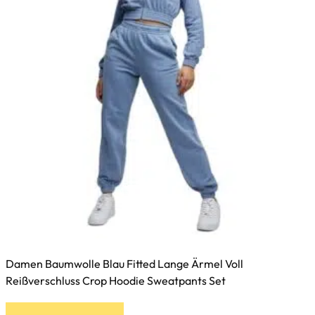
auf
der
Produktseite
gewählt
werden
Damen Baumwolle Blau Fitted Lange Ärmel Voll
Reißverschluss Crop Hoodie Sweatpants Set