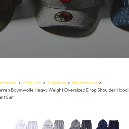
artseite
Produkte
Kleidung
Hosenanzug
rren Baumwolle Heavy Weight Oversized Drop Shoulder Hood
nt Suit