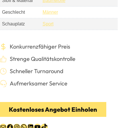
Stoff & Material
Baumwolle
Geschlecht
Männer
Schauplatz
Sport
Konkurrenzfähiger Preis
Strenge Qualitätskontrolle
Schneller Turnaround
Aufmerksamer Service
Kostenloses Angebot Einholen
Post
Facebook
Instagram
WhatsApp
LinkedIn
YouTube
TikTok