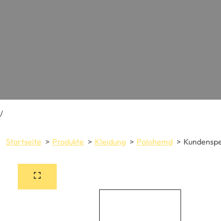
/
Startseite
Produkte
Kleidung
Polohemd
Kundenspez