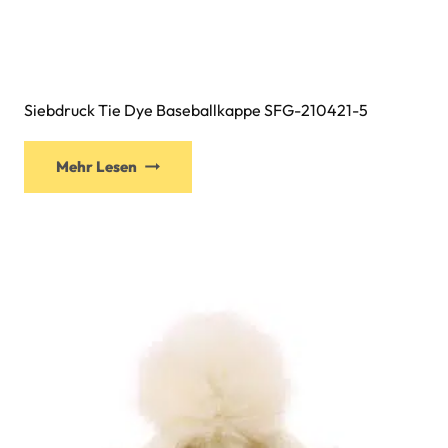
Siebdruck Tie Dye Baseballkappe SFG-210421-5
Dieses
Mehr Lesen
Produkt
weist
mehrere
Varianten
auf.
Die
Optionen
können
auf
der
Produktseite