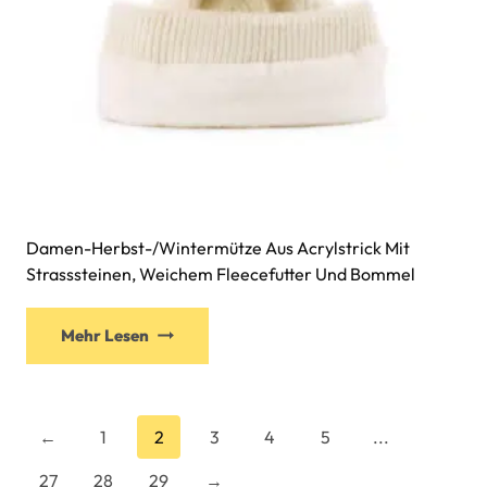
gewählt
werden
Damen-Herbst-/Wintermütze Aus Acrylstrick Mit
Strasssteinen, Weichem Fleecefutter Und Bommel
Mehr Lesen
←
1
2
3
4
5
...
27
28
29
→