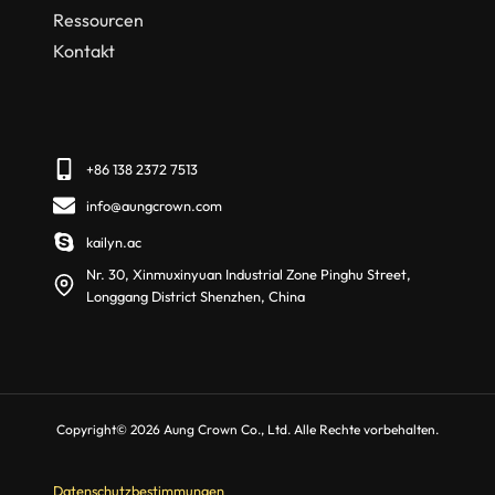
Ressourcen
Kontakt
+86 138 2372 7513
info@aungcrown.com
kailyn.ac
Nr. 30, Xinmuxinyuan Industrial Zone Pinghu Street,
Longgang District Shenzhen, China
Copyright© 2026 Aung Crown Co., Ltd. Alle Rechte vorbehalten.
Datenschutzbestimmungen