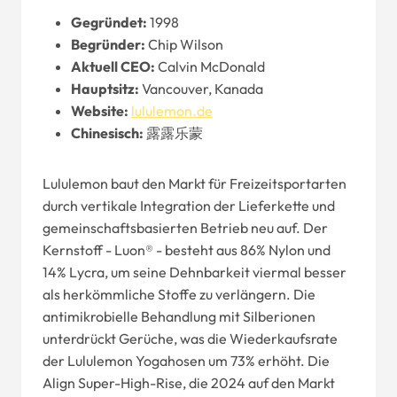
Gegründet:
1998
Begründer:
Chip Wilson
Aktuell
CEO
:
Calvin McDonald
Hauptsitz:
Vancouver, Kanada
Website
:
lululemon.de
Chinesisch:
露露乐蒙
Lululemon baut den Markt für Freizeitsportarten
durch vertikale Integration der Lieferkette und
gemeinschaftsbasierten Betrieb neu auf. Der
Kernstoff - Luon® - besteht aus 86% Nylon und
14% Lycra, um seine Dehnbarkeit viermal besser
als herkömmliche Stoffe zu verlängern. Die
antimikrobielle Behandlung mit Silberionen
unterdrückt Gerüche, was die Wiederkaufsrate
der Lululemon Yogahosen um 73% erhöht. Die
Align Super-High-Rise, die 2024 auf den Markt