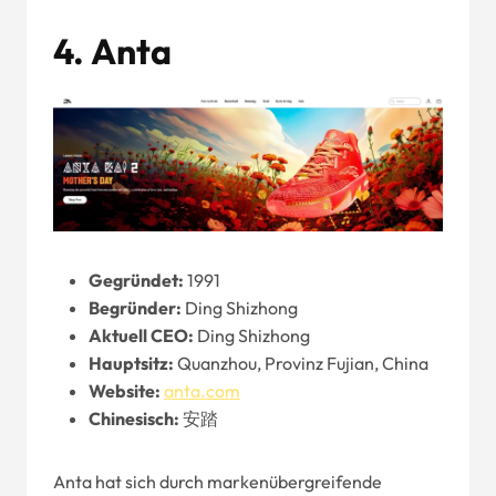
4.
Anta
Gegründet:
1991
Begründer:
Ding Shizhong
Aktuell
CEO
:
Ding Shizhong
Hauptsitz:
Quanzhou, Provinz Fujian, China
Website
:
anta.com
Chinesisch:
安踏
Anta hat sich durch markenübergreifende