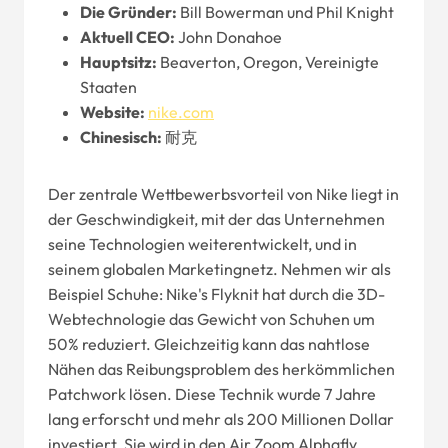
Die Gründer:
Bill Bowerman und Phil Knight
Aktuell
CEO
:
John Donahoe
Hauptsitz:
Beaverton, Oregon, Vereinigte
Staaten
Website
:
nike.com
Chinesisch:
耐克
Der zentrale Wettbewerbsvorteil von Nike liegt in
der Geschwindigkeit, mit der das Unternehmen
seine Technologien weiterentwickelt, und in
seinem globalen Marketingnetz. Nehmen wir als
Beispiel Schuhe: Nike's Flyknit hat durch die 3D-
Webtechnologie das Gewicht von Schuhen um
50% reduziert. Gleichzeitig kann das nahtlose
Nähen das Reibungsproblem des herkömmlichen
Patchwork lösen. Diese Technik wurde 7 Jahre
lang erforscht und mehr als 200 Millionen Dollar
investiert. Sie wird in den Air Zoom Alphafly