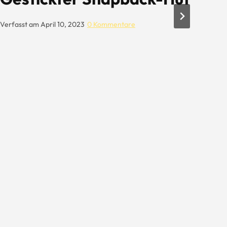
Verfasst am
April 10, 2023
0 Kommentare
Verf