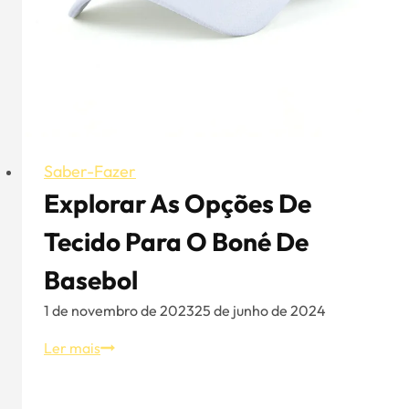
Saber-Fazer
Explorar As Opções De
Tecido Para O Boné De
Basebol
1 de novembro de 2023
25 de junho de 2024
Explorar
Ler mais
as
opções