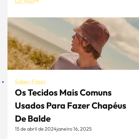
Um
Ler mais
guia
para
escolher
o
chapéu
Snapback
branco
certo
Saber-Fazer
Os Tecidos Mais Comuns
Usados Para Fazer Chapéus
De Balde
15 de abril de 2024
janeiro 16, 2025