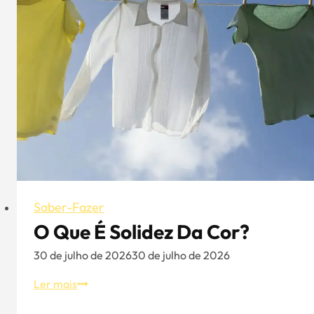
chapéus
-
Aung
Crown:
Estilos
básicos
de
chapéus
ordenados
por
objectivos
de
Saber-Fazer
utilização
O Que É Solidez Da Cor?
30 de julho de 2026
30 de julho de 2026
O
Ler mais
que