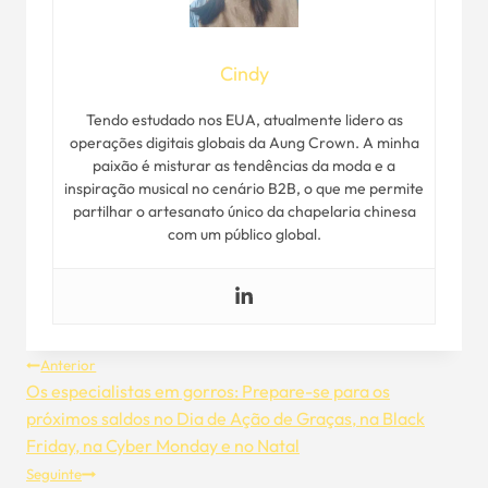
Cindy
Tendo estudado nos EUA, atualmente lidero as
operações digitais globais da Aung Crown. A minha
paixão é misturar as tendências da moda e a
inspiração musical no cenário B2B, o que me permite
partilhar o artesanato único da chapelaria chinesa
com um público global.
Navegação
Anterior
Os especialistas em gorros: Prepare-se para os
De
próximos saldos no Dia de Ação de Graças, na Black
Friday, na Cyber Monday e no Natal
Artigos
Seguinte