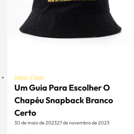
em
malha
do
Aung
Crown
Saber-Fazer
Um Guia Para Escolher O
Chapéu Snapback Branco
Certo
30 de maio de 2023
27 de novembro de 2023