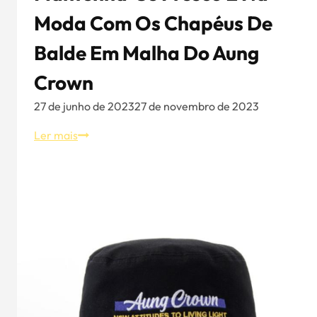
Moda Com Os Chapéus De
Balde Em Malha Do Aung
Crown
27 de junho de 2023
27 de novembro de 2023
Mantenha-
Ler mais
se
fresco
e
na
moda
com
os
chapéus
de
balde