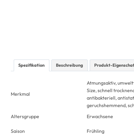
Spezifikation
Beschreibung
Produkt-Eigenscha
Atmungsaktiv, umweltf
Size, schnell trocknen
Merkmal
antibakteriell, antista
geruchshemmend, sch
Altersgruppe
Erwachsene
Saison
Frühling