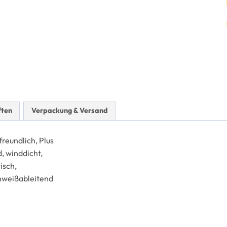
ften
Verpackung & Versand
reundlich, Plus
d, winddicht,
tisch,
weißableitend