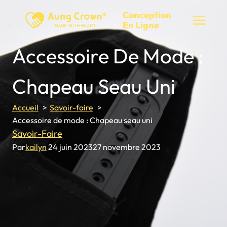
Skip
Conception
to
En Ligne
content
Accessoire De Mode :
Chapeau Seau Uni
Accueil
Savoir-faire
Accessoire de mode : Chapeau seau uni
Savoir-Faire
Par
kailyn
24 juin 2023
27 novembre 2023