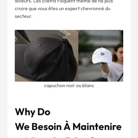
ailleurs. Les clients risquent même de ne plus
croire que vous êtes un expert chevronné du
secteur.
capuchon noir ou blanc
Wh
Y
D
O
W
E
Besoin
À
Maintenir
E