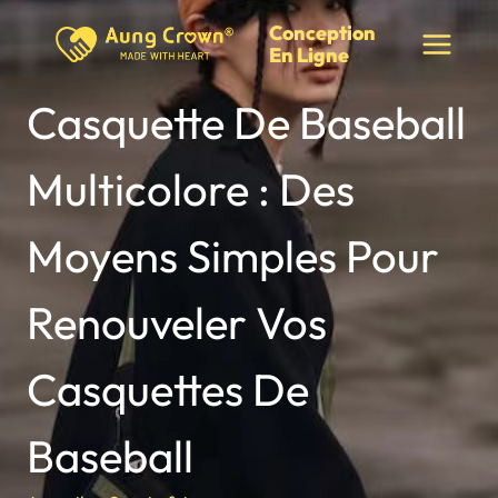
Skip
Conception
to
En Ligne
content
Casquette De Baseball
Multicolore : Des
Moyens Simples Pour
Renouveler Vos
Casquettes De
Baseball