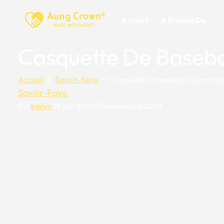
Skip
to
Accueil
A Propos De
content
Casquette De Baseba
Accueil
Savoir-faire
Casquette de baseball Camo noir
Savoir-Faire
Par
kailyn
19 juin 2023
27 novembre 2023