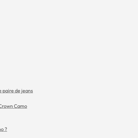
e paire de jeans
g Crown Camo
mo ?