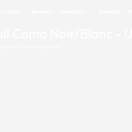
Produits
Services
Fabrication
Durabilité
F
ll Camo Noir/blanc - 
FR
/blanc - Un favori de la mode