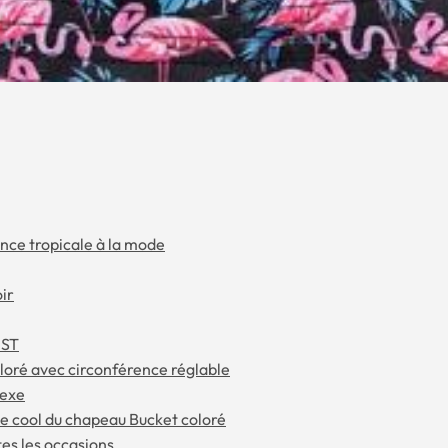
ance tropicale à la mode
ir
 ST
loré avec circonférence réglable
sexe
tyle cool du chapeau Bucket coloré
tes les occasions