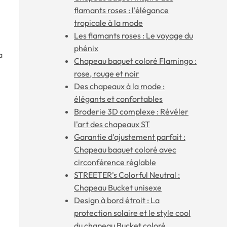
flamants roses : l'élégance
tropicale à la mode
Les flamants roses : Le voyage du
phénix
a
Chapeau baquet coloré Flamingo :
rose, rouge et noir
Des chapeaux à la mode :
élégants et confortables
Broderie 3D complexe : Révéler
l'art des chapeaux ST
Garantie d'ajustement parfait :
Chapeau baquet coloré avec
circonférence réglable
STREETER's Colorful Neutral :
Chapeau Bucket unisexe
Design à bord étroit : La
protection solaire et le style cool
du chapeau Bucket coloré