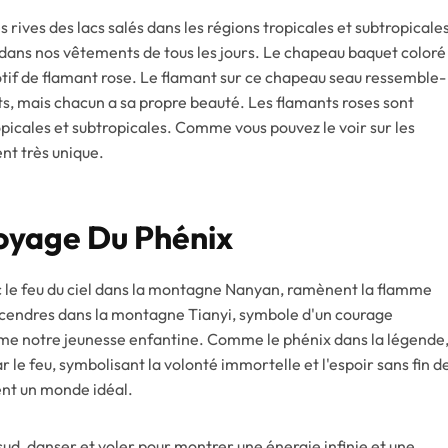
s rives des lacs salés dans les régions tropicales et subtropicale
 dans nos vêtements de tous les jours. Le chapeau baquet coloré
otif de flamant rose. Le flamant sur ce chapeau seau ressemble-
nts, mais chacun a sa propre beauté. Les flamants roses sont
picales et subtropicales. Comme vous pouvez le voir sur les
ent très unique.
Voyage Du Phénix
c le feu du ciel dans la montagne Nanyan, ramènent la flamme
n cendres dans la montagne Tianyi, symbole d'un courage
mme notre jeunesse enfantine. Comme le phénix dans la légende
r le feu, symbolisant la volonté immortelle et l'espoir sans fin d
ent un monde idéal.
d, danser et voler pour montrer une énergie infinie et une