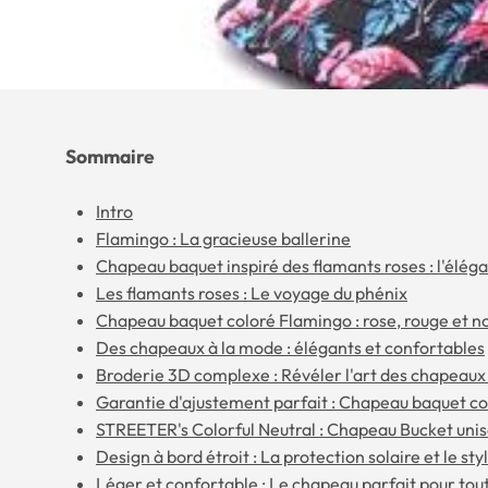
Sommaire
Intro
Flamingo : La gracieuse ballerine
Chapeau baquet inspiré des flamants roses : l'élég
Les flamants roses : Le voyage du phénix
Chapeau baquet coloré Flamingo : rose, rouge et no
Des chapeaux à la mode : élégants et confortables
Broderie 3D complexe : Révéler l'art des chapeaux
Garantie d'ajustement parfait : Chapeau baquet co
STREETER's Colorful Neutral : Chapeau Bucket uni
Design à bord étroit : La protection solaire et le s
Léger et confortable : Le chapeau parfait pour tou