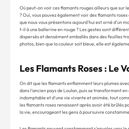
Où peut-on voir ces flamants rouges ailleurs que sur le
? Oui, vous pouvez également voir des flamants roses
que nous vous présentons aujourd'hui est orné d'un m
t-il à une ballerine en rouge ? Les gestes sont différe
dispersés et densément emballés dans des feuilles tro
photos, bien que la couleur soit bleue, elle est égalem
Les Flamants Roses : Le 
On dit que les flamants enflamment leurs plumes ave
dans l'ancien pays de Loulan, puis se transforment e
indomptable et d'une vie vivante et animée, tout co
les flamants roses renaissent après avoir été brûlés pa
la vie, encourageant les gens à poursuivre constamm
Les flamants peuvent constamment s'envoler vers le su