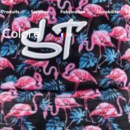
Produits
Services
Fabrication
Durabilité
F
 Coloré
FR