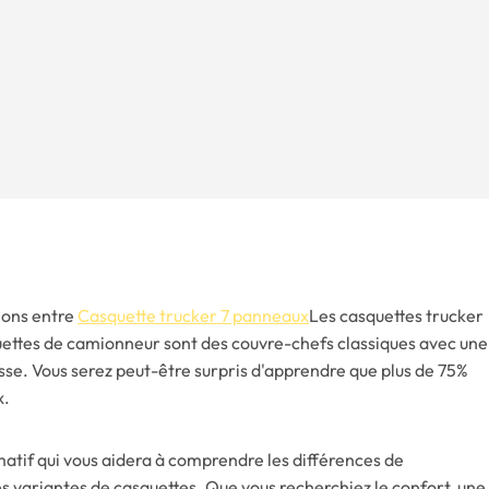
ions entre
Casquette trucker 7 panneaux
Les casquettes trucker
uettes de camionneur sont des couvre-chefs classiques avec une
sse. Vous serez peut-être surpris d'apprendre que plus de 75%
x.
rmatif qui vous aidera à comprendre les différences de
es variantes de casquettes. Que vous recherchiez le confort, une