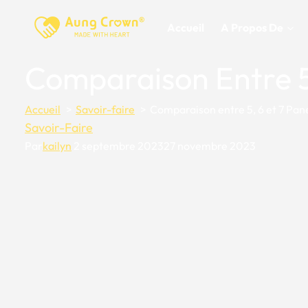
Skip
to
Accueil
A Propos De
content
Comparaison Entre 5,
Accueil
Savoir-faire
Comparaison entre 5, 6 et 7 Pan
Savoir-Faire
Par
kailyn
2 septembre 2023
27 novembre 2023