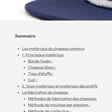
Sommaire
Les matériaux du chapeau commun
1. Principaux matériaux
Bande tissée :
Chapeau blanc :
Tissu d'étoffe :
Cuir :
2. Sous-matériaux et matériaux décoratifs
La fabrication du chapeau
Méthodes de fabrication des chapeaux
Méthode de moulage par pression :
Méthode de confection :