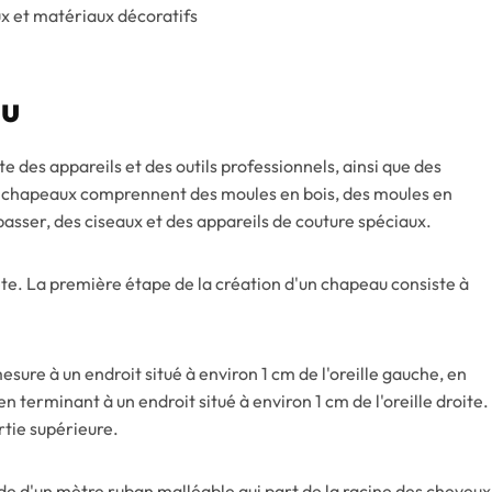
 et matériaux décoratifs
au
e des appareils et des outils professionnels, ainsi que des
 de chapeaux comprennent des moules en bois, des moules en
asser, des ciseaux et des appareils de couture spéciaux.
ête. La première étape de la création d'un chapeau consiste à
ure à un endroit situé à environ 1 cm de l'oreille gauche, en
n terminant à un endroit situé à environ 1 cm de l'oreille droite.
rtie supérieure.
ide d'un mètre ruban malléable qui part de la racine des cheveux