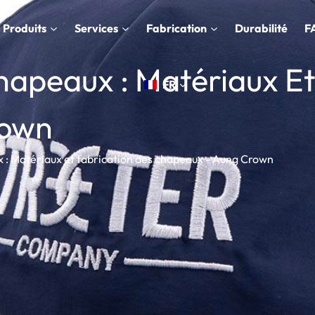
Produits
Services
Fabrication
Durabilité
F
apeaux : Matériaux Et
FR
rown
: Matériaux et fabrication des chapeaux - Aung Crown