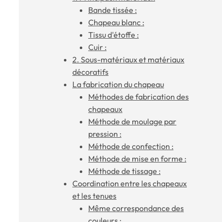
Bande tissée :
n
Chapeau blanc :
Tissu d'étoffe :
Cuir :
2. Sous-matériaux et matériaux
décoratifs
La fabrication du chapeau
Méthodes de fabrication des
chapeaux
Méthode de moulage par
pression :
Méthode de confection :
Méthode de mise en forme :
Méthode de tissage :
Coordination entre les chapeaux
et les tenues
Même correspondance des
couleurs :