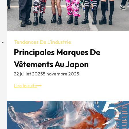
Tendances De L'industrie
Principales Marques De
Vêtements Au Japon
22 juillet 2025
5 novembre 2025
Principales
Lire la suite
marques
de
vêtements
au
Japon