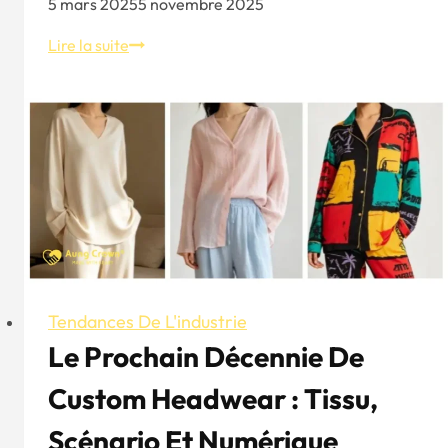
5 mars 2025
5 novembre 2025
Les
Lire la suite
8
marques
de
vêtements
les
plus
prisées
au
monde
en
2024
Tendances De L'industrie
Le Prochain Décennie De
Custom Headwear : Tissu,
Scénario Et Numérique