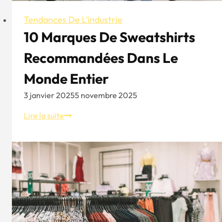
Tendances De L'industrie
10 Marques De Sweatshirts
Recommandées Dans Le
Monde Entier
3 janvier 2025
5 novembre 2025
10
Lire la suite
marques
de
sweatshirts
recommandées
dans
le
monde
entier