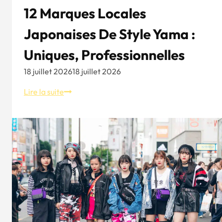
12 Marques Locales
Japonaises De Style Yama :
Uniques, Professionnelles
18 juillet 2026
18 juillet 2026
12
Lire la suite
marques
locales
japonaises
de
style
Yama
:
uniques,
professionnelles