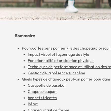
Sommaire
Pourquoi les gens portent-ils des chapeaux lorsqu'i
Impact visuel et façonnage du style
Fonctionnalité et protection physique
Techniques de performance et utilisation des a
Gestion de la présence sur scène
Quels types de chapeaux peut-on porter pour danse
Casquette de baseball
Chapeau baquet
bonnets tricotés
Béret
Chapeau haut de forme