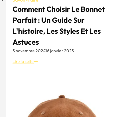
Comment Choisir Le Bonnet
Parfait : Un Guide Sur
L'histoire, Les Styles Et Les
Astuces
5 novembre 2024
16 janvier 2025
Comment
Lire la suite
choisir
le
bonnet
parfait
:
un
guide
sur