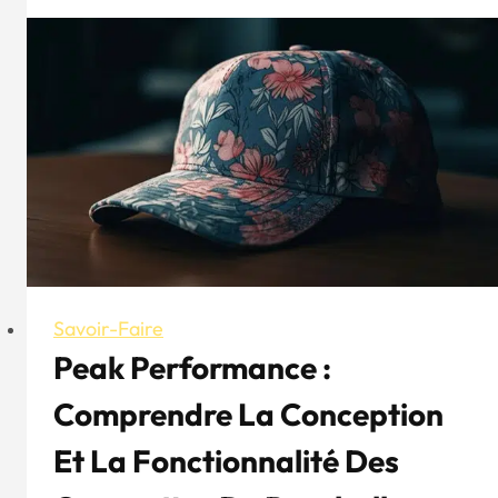
coloré
à
fleurs
Savoir-Faire
Peak Performance :
Comprendre La Conception
Et La Fonctionnalité Des