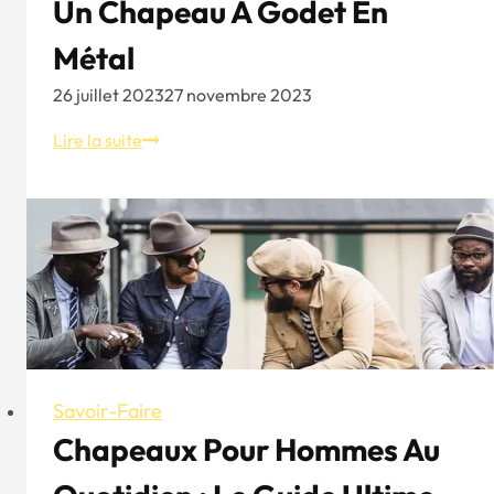
Un Chapeau À Godet En
Métal
26 juillet 2023
27 novembre 2023
Un
Lire la suite
chapeau
à
godet
en
métal
Savoir-Faire
Chapeaux Pour Hommes Au