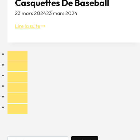
Casquettes De Baseball
23 mars 2024
23 mars 2024
Peak
Lire la suite
Performance
:
Comprendre
la
conception
et
la
fonctionnalité
des
casquettes
de
baseball
Rechercher