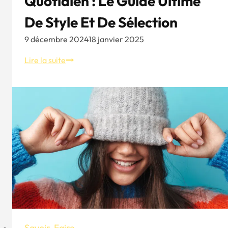
Quotidien : Le Guide Ultime
De Style Et De Sélection
9 décembre 2024
18 janvier 2025
Chapeaux
Lire la suite
pour
hommes
au
quotidien
:
Le
guide
ultime
de
style
et
de
sélection
Savoir-Faire