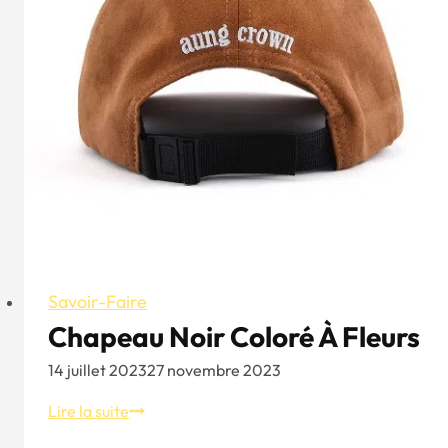
l'histoire,
les
styles
et
les
astuces
Savoir-Faire
Chapeau Noir Coloré À Fleurs
14 juillet 2023
27 novembre 2023
Chapeau
Lire la suite
noir